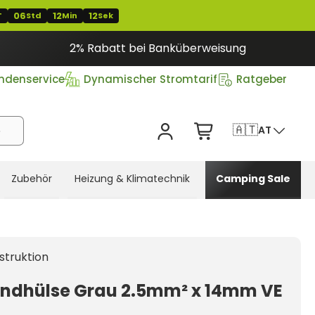
06
12
11
T
Std
Min
Sek
2% Rabatt bei Banküberweisung
ndenservice
Dynamischer Stromtarif
Ratgeber
🇦🇹
AT
Zubehör
Heizung & Klimatechnik
Camping Sale
struktion
ndhülse Grau 2.5mm² x 14mm VE