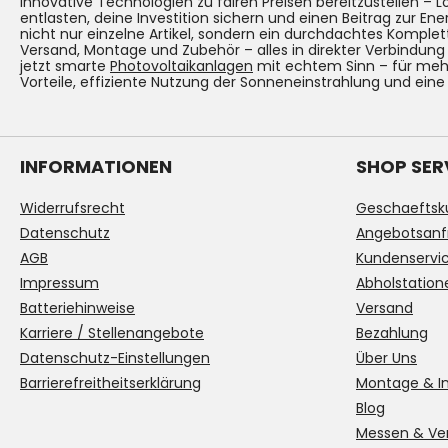
innovative Technologien zu fairen Preisen bereitzustellen – 
entlasten, deine Investition sichern und einen Beitrag zur Ene
nicht nur einzelne Artikel, sondern ein durchdachtes Komplet
Versand, Montage und Zubehör – alles in direkter Verbindun
jetzt smarte
Photovoltaikanlagen
mit echtem Sinn – für mehr
Vorteile, effiziente Nutzung der Sonneneinstrahlung und eine
INFORMATIONEN
SHOP SER
Widerrufsrecht
Geschaeftsk
Datenschutz
Angebotsanf
AGB
Kundenservi
Impressum
Abholstation
Batteriehinweise
Versand
Karriere / Stellenangebote
Bezahlung
Datenschutz-Einstellungen
Über Uns
Barrierefreitheitserklärung
Montage & In
Blog
Messen & Ve