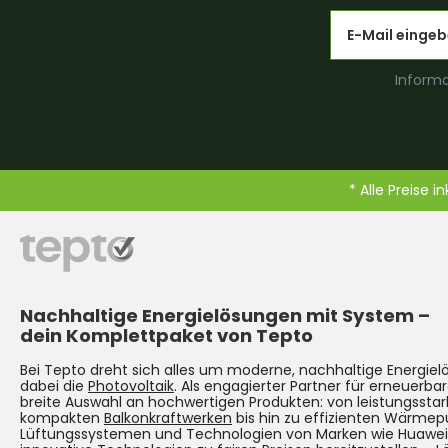
Email
Informa
* Alle Preise i
Nachhaltige Energielösungen mit System –
dein Komplettpaket von Tepto
Bei Tepto dreht sich alles um moderne, nachhaltige Energie
dabei die
Photovoltaik
. Als engagierter Partner für erneuerbar
breite Auswahl an hochwertigen Produkten: von leistungsst
kompakten
Balkonkraftwerken
bis hin zu effizienten Wärmep
Lüftungssystemen und Technologien von Marken wie Huawei. Un