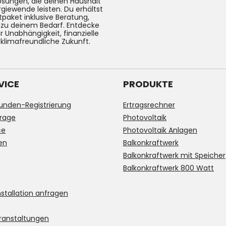
Lösungen, die deinen Haushalt
rgiewende leisten. Du erhältst
tpaket inklusive Beratung,
g zu deinem Bedarf. Entdecke
 Unabhängigkeit, finanzielle
 klimafreundliche Zukunft.
VICE
PRODUKTE
unden-Registrierung
Ertragsrechner
rage
Photovoltaik
ce
Photovoltaik Anlagen
en
Balkonkraftwerk
Balkonkraftwerk mit Speicher
Balkonkraftwerk 800 Watt
stallation anfragen
ranstaltungen