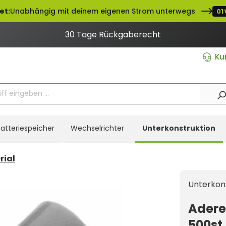
et:
Unabhängig mit deinem eigenen Strom unterwegs
01
30 Tage Rückgaberecht
Ku
atteriespeicher
Wechselrichter
Unterkonstruktion
rial
Unterkon
Adere
500st.