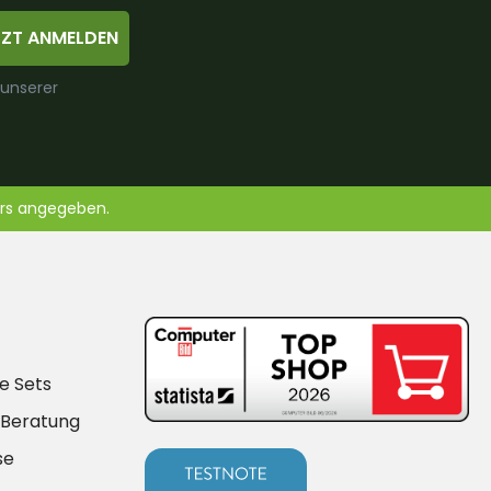
TZT ANMELDEN
 unserer
ers angegeben.
e Sets
-Beratung
se