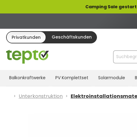
pringen
Zur Hauptnavigation springen
Camping Sale gestart
Geschäftskunden
Privatkunden
Balkonkraftwerke
PV Komplettset
Solarmodule
B
Unterkonstruktion
Elektroinstallationsmate
Bildergalerie überspringen