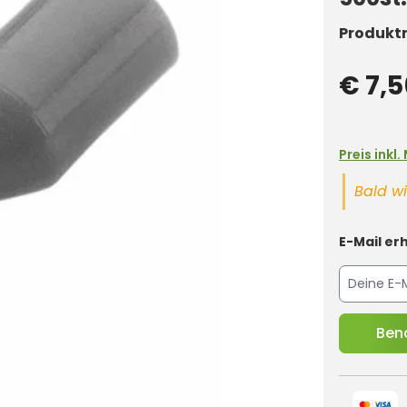
Produkt
€ 7,5
Preis inkl
Bald wi
E-Mail erh
Bena