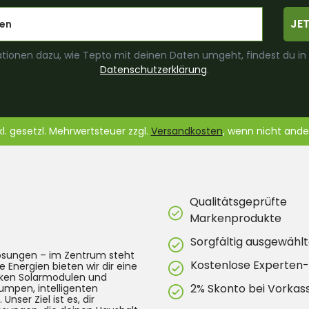
JE
tionen dazu, wie Tepto mit deinen Daten umgeht, findest du in
Datenschutzerklärung
.
nkl. gesetzl. Mehrwertsteuer zzgl.
Versandkosten
, wenn nicht and
Qualitätsgeprüfte
Markenprodukte
Sorgfältig ausgewählt
lösungen – im Zentrum steht
Kostenlose Experten
e Energien bieten wir dir eine
arken Solarmodulen und
2% Skonto bei Vorkas
umpen, intelligenten
ser Ziel ist es, dir