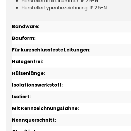
Herstellerartikelnummer: IF 2.5-N
Herstellertypenbezeichnung: IF 2.5-N
Bandware:
Bauform:
Für kurzschlussfeste Leitungen:
Halogenfrei:
Hülsenlänge:
Isolationswerkstoff:
Isoliert:
Mit Kennzeichnungsfahne:
Nennquerschnitt: