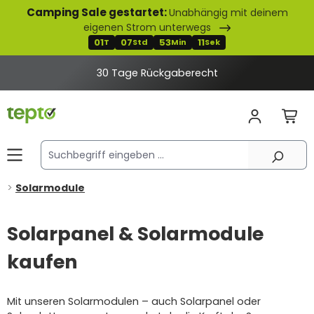
Camping Sale gestartet:
Unabhängig mit deinem
alt springen
eigenen Strom unterwegs
01
07
53
10
T
Std
Min
Sek
30 Tage Rückgaberecht
Solarmodule
Solarpanel & Solarmodule
kaufen
Mit unseren Solarmodulen – auch Solarpanel oder