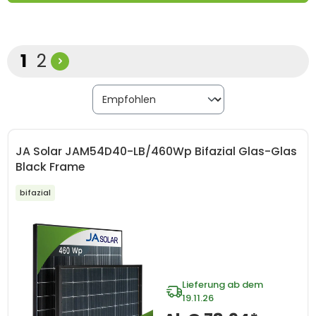
Seite
Seite
1
2
JA Solar JAM54D40-LB/460Wp Bifazial Glas-Glas
Black Frame
bifazial
Lieferung ab dem
19.11.26