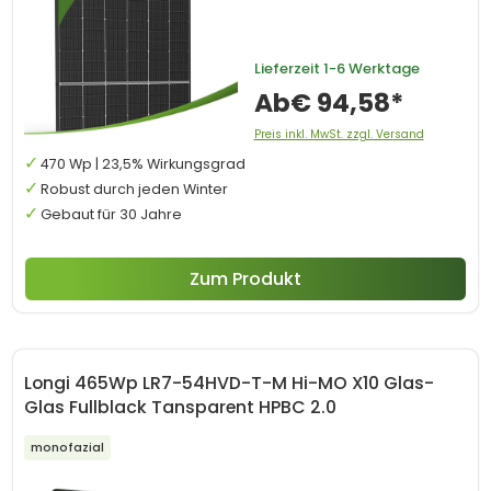
Lieferzeit
1-6 Werktage
Ab
€ 94,58*
Preis inkl. MwSt. zzgl. Versand
470 Wp | 23,5% Wirkungsgrad
Robust durch jeden Winter
Gebaut für 30 Jahre
Zum Produkt
Longi 465Wp LR7-54HVD-T-M Hi-MO X10 Glas-
Glas Fullblack Tansparent HPBC 2.0
monofazial