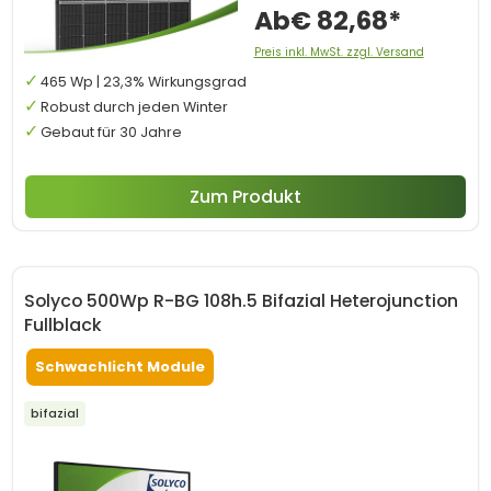
Ab
€ 82,68*
Preis inkl. MwSt. zzgl. Versand
465 Wp | 23,3% Wirkungsgrad
Robust durch jeden Winter
Gebaut für 30 Jahre
Zum Produkt
Solyco 500Wp R-BG 108h.5 Bifazial Heterojunction
Fullblack
Schwachlicht Module
bifazial