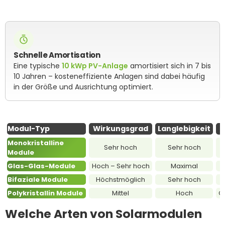
Schnelle Amortisation
Eine typische
10 kWp PV-Anlage
amortisiert sich in 7 bis
10 Jahren – kosteneffiziente Anlagen sind dabei häufig
in der Größe und Ausrichtung optimiert.
Modul-Typ
Wirkungsgrad
Langlebigkeit
Monokristalline
Sehr hoch
Sehr hoch
M
Module
Glas-Glas-Module
Hoch – Sehr hoch
Maximal
Bifaziale Module
Höchstmöglich
Sehr hoch
Polykristallin Module
Mittel
Hoch
Ge
Welche Arten von Solarmodulen