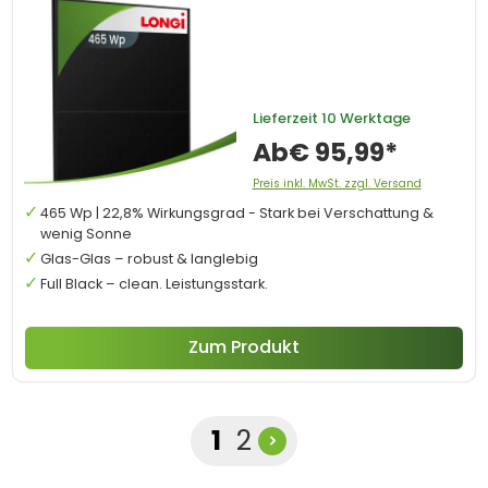
Lieferzeit
10 Werktage
Ab
€ 95,99*
Preis inkl. MwSt. zzgl. Versand
465 Wp | 22,8% Wirkungsgrad - Stark bei Verschattung &
wenig Sonne
Glas-Glas – robust & langlebig
Full Black – clean. Leistungsstark.
Zum Produkt
Seite
Seite
1
2