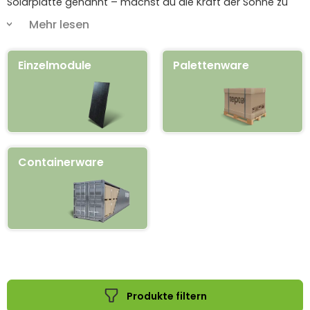
Solarplatte genannt – machst du die Kraft der Sonne zu
deiner eigenen Stromversorgung – ob auf dem Hausdach,
Mehr lesen
dem Balkon, im Garten oder unterwegs im Wohnmobil.
Einzelmodule
Palettenware
Vom klassischen PV-Modul für die Dachanlage über
robuste Glas-Glas-Solarmodule im eleganten Full-Black-
Design bis zum mobilen Solarkoffer für Camping und
Offgrid-Projekte findest du bei uns das passende
Solarmodul. Bekannte Hersteller wie
Aiko Solar
,
JA
Solar
,
Trina Solar
,
Longi
und
Jolywood
stehen für hohe
Energieeffizienz und Langlebigkeit. So senkst du deine
Containerware
Energiekosten spürbar und gewinnst mehr Unabhängigkeit
– viele Photovoltaik-Module bieten wir für Privatkunden
sogar zu 0 % MwSt.
Produkte filtern