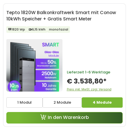
Tepto 1820W Balkonkraftwerk Smart mit Conow
10kWh Speicher + Gratis Smart Meter
1820 Wp
6,15 kWh
monofazial
Lieferzeit
1-6 Werktage
€ 3.538,80*
Preis inkl. MwSt. zzgl. Versand
1 Modul
2 Module
4 Module
In den Warenkorb