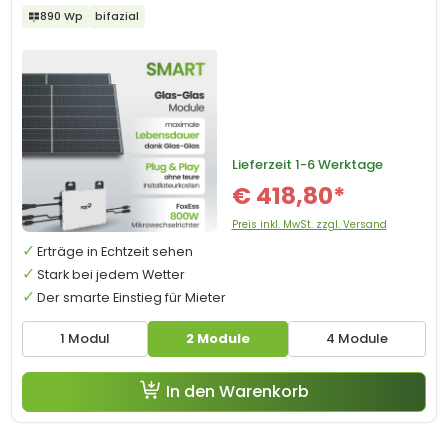
890 Wp
bifazial
Lieferzeit
1-6 Werktage
€ 418,80*
Preis inkl. MwSt. zzgl. Versand
Erträge in Echtzeit sehen
Stark bei jedem Wetter
Der smarte Einstieg für Mieter
1 Modul
2 Module
4 Module
In den Warenkorb