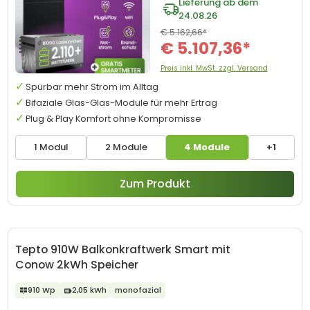
Lieferung ab dem
24.08.26
€ 5.162,66*
€ 5.107,36*
Preis inkl. MwSt. zzgl. Versand
Spürbar mehr Strom im Alltag
Bifaziale Glas-Glas-Module für mehr Ertrag
Plug & Play Komfort ohne Kompromisse
1 Modul
2 Module
4 Module
+1
Zum Produkt
Tepto 910W Balkonkraftwerk Smart mit
Conow 2kWh Speicher
910 Wp
2,05 kWh
monofazial