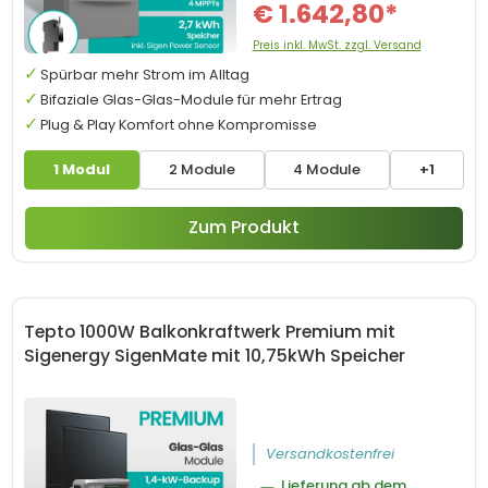
€ 1.642,80*
Preis inkl. MwSt. zzgl. Versand
Spürbar mehr Strom im Alltag
Bifaziale Glas-Glas-Module für mehr Ertrag
Plug & Play Komfort ohne Kompromisse
1 Modul
2 Module
4 Module
+1
Zum Produkt
Tepto 1000W Balkonkraftwerk Premium mit
Sigenergy SigenMate mit 10,75kWh Speicher
Versandkostenfrei
Lieferung ab dem