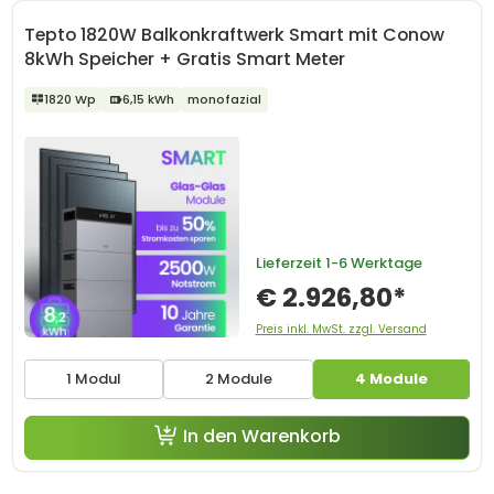
Tepto 1820W Balkonkraftwerk Smart mit Conow
8kWh Speicher + Gratis Smart Meter
1820 Wp
6,15 kWh
monofazial
Lieferzeit
1-6 Werktage
€ 2.926,80*
Preis inkl. MwSt. zzgl. Versand
1 Modul
2 Module
4 Module
In den Warenkorb