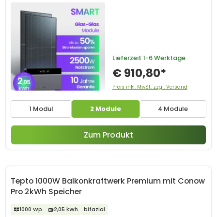
Lieferzeit
1-6 Werktage
€ 910,80*
Preis inkl. MwSt. zzgl. Versand
1 Modul
2 Module
4 Module
Zum Produkt
Tepto 1000W Balkonkraftwerk Premium mit Conow
Pro 2kWh Speicher
1000 Wp
2,05 kWh
bifazial