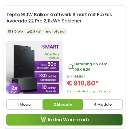
Tepto 910W Balkonkraftwerk Smart mit FoxEss
Avocado 22 Pro 2,11kWh Speicher
910 Wp
2,11 kWh
monofazial
Lieferung ab dem
09.09.26
€ 1.414,80*
€ 910,80*
Preis inkl. MwSt. zzgl. Versand
1 Modul
2 Module
4 Module
In den Warenkorb