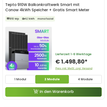
Tepto 910W Balkonkraftwerk Smart mit
Conow 4kWh Speicher + Gratis Smart Meter
910 Wp
4,1 kWh
monofazial
Lieferzeit
1-6 Werktage
€ 1.498,80*
Preis inkl. MwSt. zzgl. Versand
1 Modul
2 Module
4 Module
In den Warenkorb