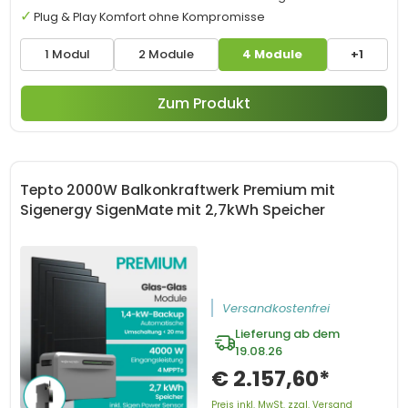
Plug & Play Komfort ohne Kompromisse
1 Modul
2 Module
4 Module
+1
Zum Produkt
Tepto 2000W Balkonkraftwerk Premium mit
Sigenergy SigenMate mit 2,7kWh Speicher
Versandkostenfrei
Lieferung ab dem
19.08.26
€ 2.157,60*
Preis inkl. MwSt. zzgl. Versand