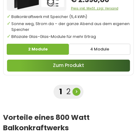
Preis inkl. MwSt. zzgl. Versand
Balkonkraftwerk mit Speicher (5,4 kWh)
Sonne weg, Strom da – der ganze Abend aus dem eigenen
Speicher
Bifaziale Glas-Glas-Module für mehr Ertrag
2 Module
4 Module
Zum Produkt
Seite
Seite
1
2
Vorteile eines 800 Watt
Balkonkraftwerks