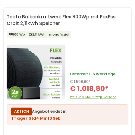
Tepto Balkonkraftwerk Flex 800Wp mit FoxEss
Orbit 2,11kWh Speicher
800 Wp
2,11 kWh
monofazial
Lieferzeit
1-6 Werktage
€ 1.558,80*
€ 1.018,80*
Preis inkl. MwSt. zzgl. Versand
Angebot endet in:
AKTION
1
Tage
7
Std
4
Min
9
Sek