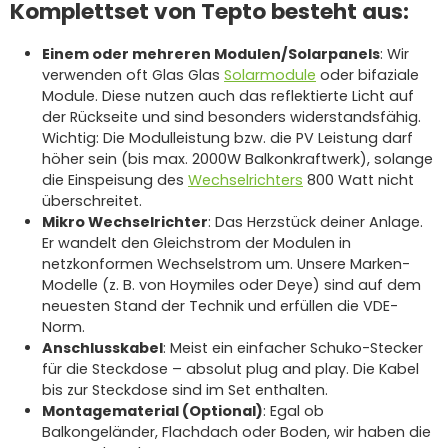
Komplettset von Tepto besteht aus:
Einem oder mehreren Modulen/Solarpanels
: Wir
verwenden oft Glas Glas
Solarmodule
oder bifaziale
Module. Diese nutzen auch das reflektierte Licht auf
der Rückseite und sind besonders widerstandsfähig.
Wichtig: Die Modulleistung bzw. die PV Leistung darf
höher sein (bis max. 2000W Balkonkraftwerk), solange
die Einspeisung des
Wechselrichters
800 Watt nicht
überschreitet.
Mikro Wechselrichter
: Das Herzstück deiner Anlage.
Er wandelt den Gleichstrom der Modulen in
netzkonformen Wechselstrom um. Unsere Marken-
Modelle (z. B. von Hoymiles oder Deye) sind auf dem
neuesten Stand der Technik und erfüllen die VDE-
Norm.
Anschlusskabel
: Meist ein einfacher Schuko-Stecker
für die Steckdose – absolut plug and play. Die Kabel
bis zur Steckdose sind im Set enthalten.
Montagematerial (Optional)
: Egal ob
Balkongeländer, Flachdach oder Boden, wir haben die