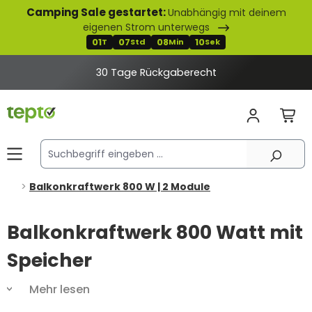
Camping Sale gestartet:
Unabhängig mit deinem
alt springen
eigenen Strom unterwegs
01
07
08
09
T
Std
Min
Sek
30 Tage Rückgaberecht
Balkonkraftwerk 800 W | 2 Module
Balkonkraftwerk 800 Watt mit
Speicher
Mehr lesen
Du hast genug von steigenden Strompreisen und
undurchsichtigen Abrechnungen? Du möchtest deine