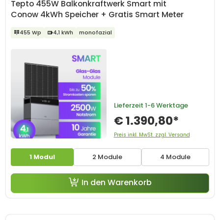
Tepto 455W Balkonkraftwerk Smart mit
Conow 4kWh Speicher + Gratis Smart Meter
455 Wp
4,1 kWh
monofazial
Lieferzeit
1-6 Werktage
€ 1.390,80*
Preis inkl. MwSt. zzgl. Versand
1 Modul
2 Module
4 Module
In den Warenkorb