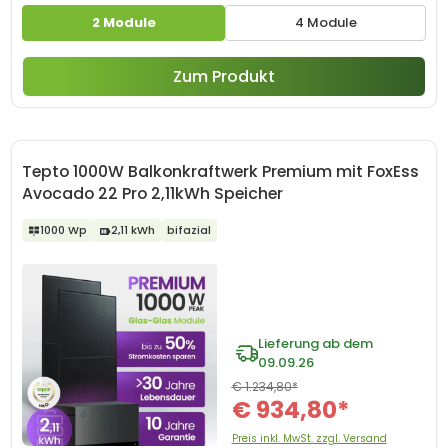
2 Module
4 Module
Zum Produkt
Tepto 1000W Balkonkraftwerk Premium mit FoxEss
Avocado 22 Pro 2,11kWh Speicher
1000 Wp
2,11 kWh
bifazial
Lieferung ab dem
09.09.26
€ 1.234,80*
€ 934,80*
Preis inkl. MwSt. zzgl. Versand