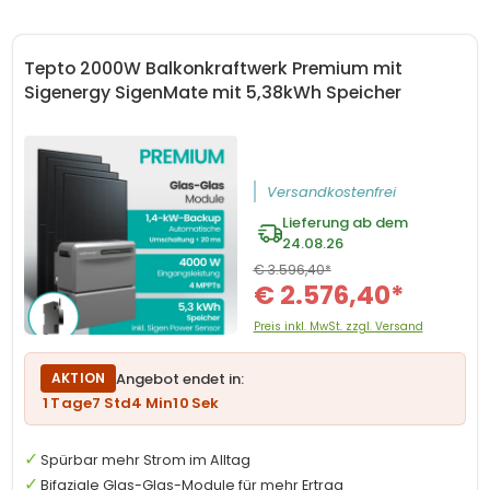
Tepto 2000W Balkonkraftwerk Premium mit
Sigenergy SigenMate mit 5,38kWh Speicher
Versandkostenfrei
Lieferung ab dem
24.08.26
€ 3.596,40*
€ 2.576,40*
Preis inkl. MwSt. zzgl. Versand
Angebot endet in:
AKTION
1
Tage
7
Std
4
Min
9
Sek
Spürbar mehr Strom im Alltag
Bifaziale Glas-Glas-Module für mehr Ertrag