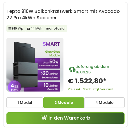
Tepto 910W Balkonkraftwerk Smart mit Avocado
22 Pro 4kWh Speicher
910 Wp
4,1 kWh
monofazial
Lieferung ab dem
18.09.26
€ 1.522,80*
Preis inkl. MwSt. zzgl. Versand
1 Modul
2 Module
4 Module
In den Warenkorb