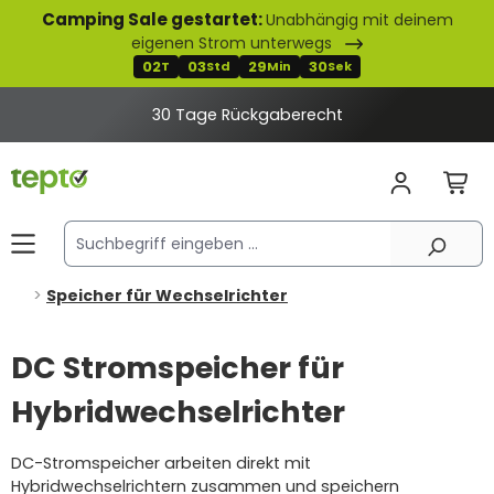
Camping Sale gestartet:
Unabhängig mit deinem
alt springen
eigenen Strom unterwegs
02
03
29
29
T
Std
Min
Sek
30 Tage Rückgaberecht
Speicher für Wechselrichter
DC Stromspeicher für
Hybridwechselrichter
DC-Stromspeicher arbeiten direkt mit
Hybridwechselrichtern zusammen und speichern