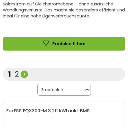
Solarstrom auf Gleichstromebene – ohne zusätzliche
Wandlungsverluste. Das macht sie besonders effizient und
ideal für eine hohe Eigenverbrauchsquote.
Produkte filtern
Seite
Seite
1
2
FoxESS EQ3300-M 3,20 kWh inkl. BMS