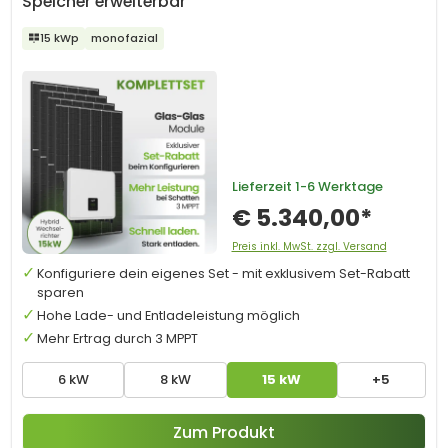
Speicher erweiterbar
15 kWp
monofazial
Lieferzeit
1-6 Werktage
€ 5.340,00*
Preis inkl. MwSt. zzgl. Versand
Konfiguriere dein eigenes Set - mit exklusivem Set-Rabatt
sparen
Hohe Lade- und Entladeleistung möglich
Mehr Ertrag durch 3 MPPT
6 kW
8 kW
15 kW
+5
Zum Produkt