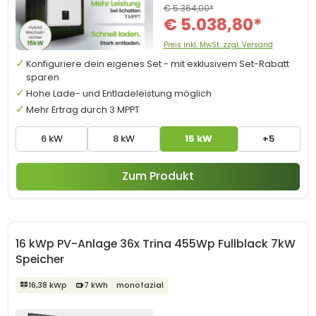
€ 5.364,00*
€ 5.038,80*
Preis inkl. MwSt. zzgl. Versand
Konfiguriere dein eigenes Set - mit exklusivem Set-Rabatt
sparen
Hohe Lade- und Entladeleistung möglich
Mehr Ertrag durch 3 MPPT
6 kW
8 kW
15 kW
+5
Zum Produkt
16 kWp PV-Anlage 36x Trina 455Wp Fullblack 7kW
Speicher
16,38 kWp
7 kWh
monofazial