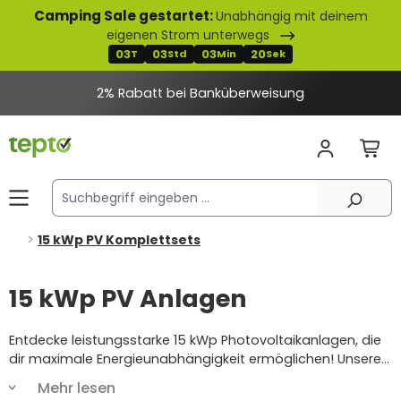
Camping Sale gestartet:
Unabhängig mit deinem
alt springen
eigenen Strom unterwegs
03
03
03
19
T
Std
Min
Sek
15 kWp PV Komplettsets
15 kWp PV Anlagen
Entdecke leistungsstarke 15 kWp Photovoltaikanlagen, die
dir maximale Energieunabhängigkeit ermöglichen! Unsere
15 kWp Photovoltaikanlage Komplettsets sind perfekt für
Mehr lesen
größere Haushalte und gewerbliche Anwendungen, die