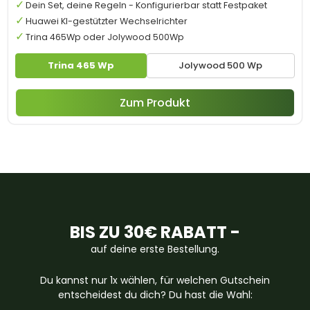
Dein Set, deine Regeln - Konfigurierbar statt Festpaket
Huawei KI-gestützter Wechselrichter
Trina 465Wp oder Jolywood 500Wp
Trina 465 Wp
Jolywood 500 Wp
Zum Produkt
BIS ZU 30€ RABATT -
auf deine erste Bestellung.
Du kannst nur 1x wählen, für welchen Gutschein
entscheidest du dich? Du hast die Wahl: