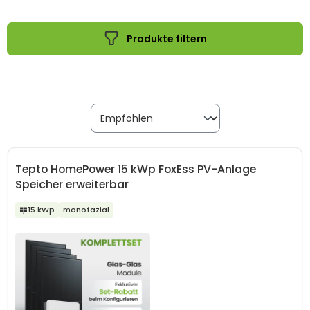
ihren eigenen Solarstrom effizient nutzen möchten. Ob mit
oder ohne Speicher – du hast die Wahl, welche Lösung am
Produkte filtern
besten zu deinem Energiebedarf passt.
Tepto HomePower 15 kWp FoxEss PV-Anlage
Speicher erweiterbar
15 kWp
monofazial