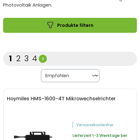
Photovoltaik Anlagen.
Produkte filtern
Seite
Seite
Seite
Seite
1
2
3
4
Hoymiles HMS-1600-4T Mikrowechselrichter
Versandkostenfrei
Lieferzeit
1-3 Werktage bei