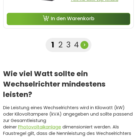
In den Warenkorb
Seite
Seite
Seite
Seite
1
2
3
4
Wie viel Watt sollte ein
Wechselrichter mindestens
leisten?
Die Leistung eines Wechselrichters wird in Kilowatt (kW)
oder Kilovoltampere (kVA) angegeben und sollte passend
zur Gesamtleistung
deiner
Photovoltaikanlage
dimensioniert werden. Als
Faustregel gilt, dass die Nennleistung des Wechselrichters