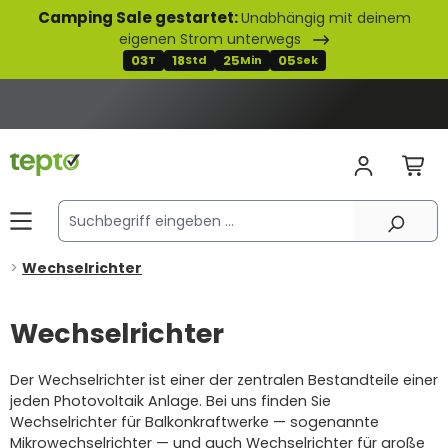
Camping Sale gestartet:
Unabhängig mit deinem
alt springen
eigenen Strom unterwegs
03
18
25
04
T
Std
Min
Sek
Wechselrichter
Wechselrichter
Der Wechselrichter ist einer der zentralen Bestandteile einer
jeden Photovoltaik Anlage. Bei uns finden Sie
Wechselrichter für Balkonkraftwerke — sogenannte
Mikrowechselrichter — und auch Wechselrichter für große