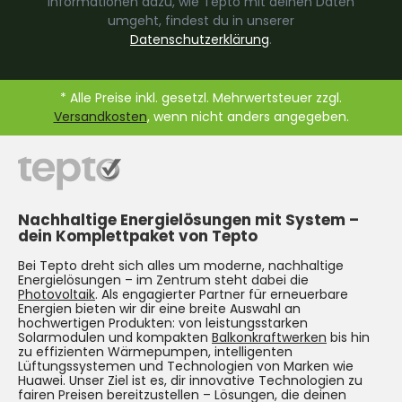
Informationen dazu, wie Tepto mit deinen Daten
umgeht, findest du in unserer
Datenschutzerklärung
.
* Alle Preise inkl. gesetzl. Mehrwertsteuer zzgl.
Versandkosten
, wenn nicht anders angegeben.
Nachhaltige Energielösungen mit System –
dein Komplettpaket von Tepto
Bei Tepto dreht sich alles um moderne, nachhaltige
Energielösungen – im Zentrum steht dabei die
Photovoltaik
. Als engagierter Partner für erneuerbare
Energien bieten wir dir eine breite Auswahl an
hochwertigen Produkten: von leistungsstarken
Solarmodulen und kompakten
Balkonkraftwerken
bis hin
zu effizienten Wärmepumpen, intelligenten
Lüftungssystemen und Technologien von Marken wie
Huawei. Unser Ziel ist es, dir innovative Technologien zu
fairen Preisen bereitzustellen – Lösungen, die deinen