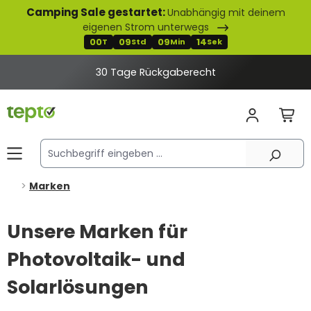
Camping Sale gestartet:
Unabhängig mit deinem
alt springen
eigenen Strom unterwegs
00
09
09
13
T
Std
Min
Sek
30 Tage Rückgaberecht
Marken
Unsere Marken für
Photovoltaik- und
Solarlösungen