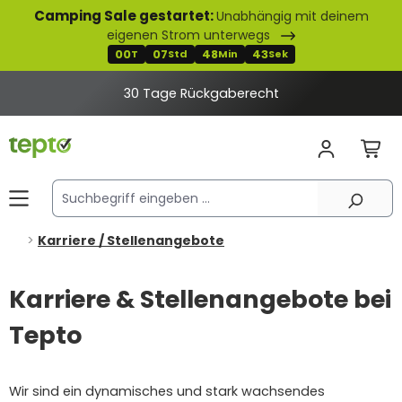
Camping Sale gestartet:
Unabhängig mit deinem
alt springen
eigenen Strom unterwegs
00
07
48
43
T
Std
Min
Sek
30 Tage Rückgaberecht
Karriere / Stellenangebote
Karriere & Stellenangebote bei
Tepto
Wir sind ein dynamisches und stark wachsendes