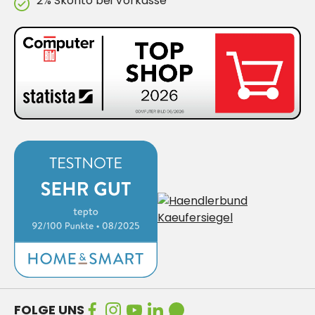
2% Skonto bei Vorkasse
FOLGE UNS