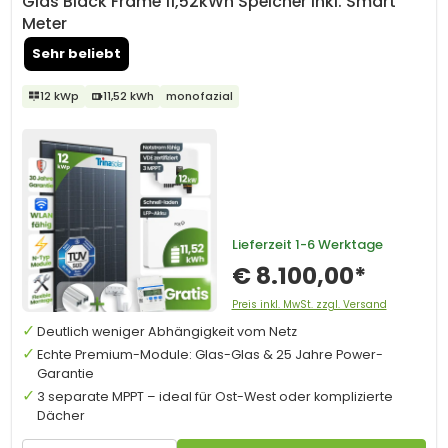
Glas Black Frame 11,52kWh Speicher inkl. Smart
Meter
Sehr beliebt
12 kWp
11,52 kWh
monofazial
Lieferzeit
1-6 Werktage
€ 8.100,00*
Preis inkl. MwSt. zzgl. Versand
Deutlich weniger Abhängigkeit vom Netz
Echte Premium-Module: Glas-Glas & 25 Jahre Power-
Garantie
3 separate MPPT – ideal für Ost-West oder komplizierte
Dächer