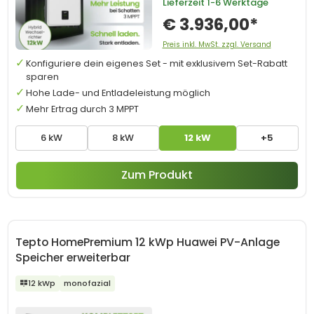
Lieferzeit
1-6 Werktage
€ 3.936,00*
Preis inkl. MwSt. zzgl. Versand
Konfiguriere dein eigenes Set - mit exklusivem Set-Rabatt
sparen
Hohe Lade- und Entladeleistung möglich
Mehr Ertrag durch 3 MPPT
6 kW
8 kW
12 kW
+5
Zum Produkt
Tepto HomePremium 12 kWp Huawei PV-Anlage
Speicher erweiterbar
12 kWp
monofazial