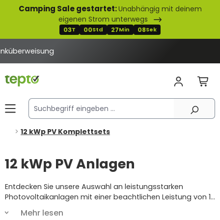
Camping Sale gestartet:
Unabhängig mit deinem
alt springen
eigenen Strom unterwegs
03
00
27
08
T
Std
Min
Sek
12 kWp PV Komplettsets
12 kWp PV Anlagen
Entdecken Sie unsere Auswahl an leistungsstarken
Photovoltaikanlagen mit einer beachtlichen Leistung von 12
Kilowatt peak (kWp). Diese Anlagen sind darauf
Mehr lesen
ausgerichtet, Ihren Energiebedarf zuverlässig zu decken,