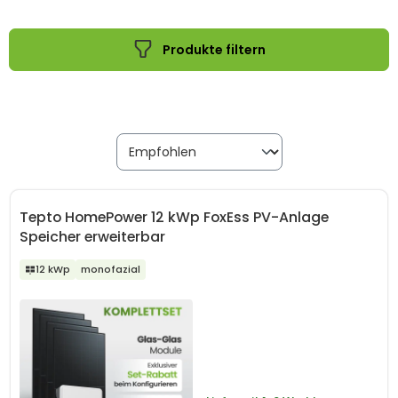
sowohl im privaten als auch im gewerblichen Bereich.
Unsere 12 kWp Komplettsets bieten eine Vielfalt von
Produkte filtern
Optionen, darunter Varianten mit und ohne Speicher.
Wählen Sie die Lösung, die optimal zu Ihren Bedürfnissen
passt, und nutzen Sie die erzeugte Solarenergie äußerst
effizient.
Tepto HomePower 12 kWp FoxEss PV-Anlage
Speicher erweiterbar
12 kWp
monofazial