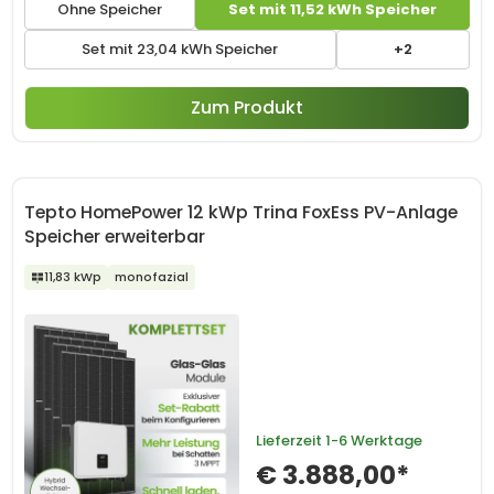
Ohne Speicher
Set mit 11,52 kWh Speicher
Set mit 23,04 kWh Speicher
+2
Zum Produkt
Tepto HomePower 12 kWp Trina FoxEss PV-Anlage
Speicher erweiterbar
11,83 kWp
monofazial
Lieferzeit
1-6 Werktage
€ 3.888,00*