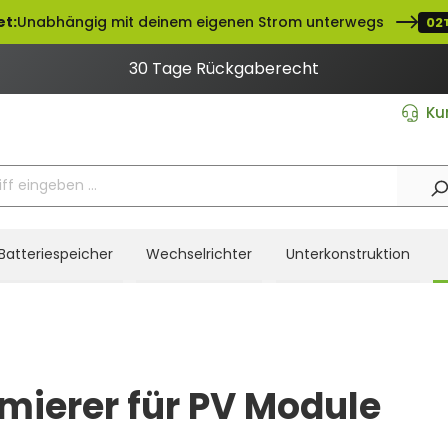
et:
Unabhängig mit deinem eigenen Strom unterwegs
02
30 Tage Rückgaberecht
Ku
Batteriespeicher
Wechselrichter
Unterkonstruktion
mierer für PV Module