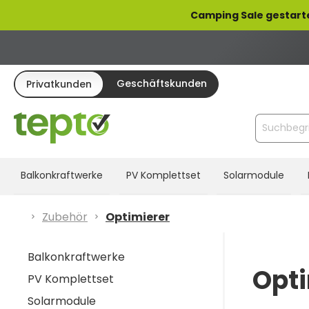
pringen
Zur Hauptnavigation springen
Camping Sale gestart
Geschäftskunden
Privatkunden
Balkonkraftwerke
PV Komplettset
Solarmodule
Zubehör
Optimierer
Balkonkraftwerke
Opti
PV Komplettset
Solarmodule