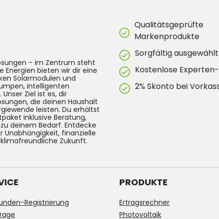
Qualitätsgeprüfte
Markenprodukte
Sorgfältig ausgewählt
lösungen – im Zentrum steht
Kostenlose Experten
e Energien bieten wir dir eine
arken Solarmodulen und
2% Skonto bei Vorkas
umpen, intelligenten
ser Ziel ist es, dir
Lösungen, die deinen Haushalt
rgiewende leisten. Du erhältst
tpaket inklusive Beratung,
g zu deinem Bedarf. Entdecke
 Unabhängigkeit, finanzielle
 klimafreundliche Zukunft.
VICE
PRODUKTE
unden-Registrierung
Ertragsrechner
rage
Photovoltaik