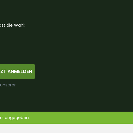
st die Wahl:
TZT ANMELDEN
 unserer
ers angegeben.