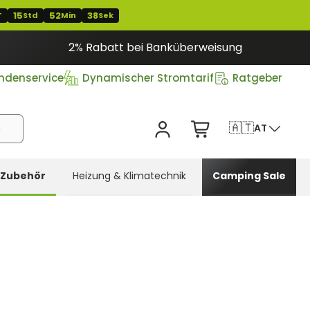
15
52
37
T
Std
Min
Sek
2% Rabatt bei Banküberweisung
ndenservice
Dynamischer Stromtarif
Ratgeber
🇦🇹
AT
Zubehör
Heizung & Klimatechnik
Camping Sale