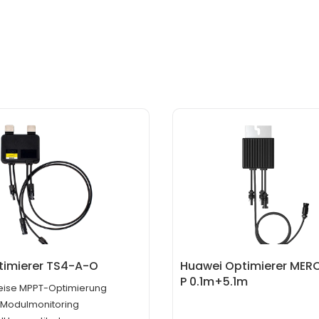
timierer TS4-A-O
Huawei Optimierer MER
P 0.1m+5.1m
ise MPPT-Optimierung
t-Modulmonitoring