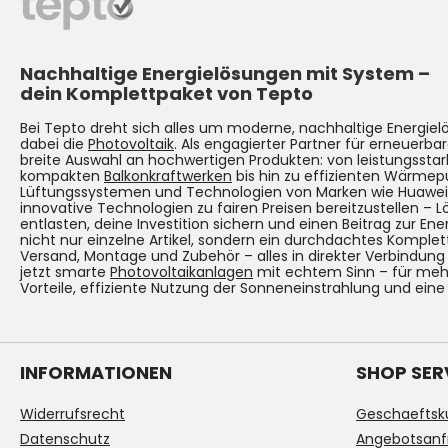
Nachhaltige Energielösungen mit System –
dein Komplettpaket von Tepto
Bei Tepto dreht sich alles um moderne, nachhaltige Energie
dabei die
Photovoltaik
. Als engagierter Partner für erneuerbar
breite Auswahl an hochwertigen Produkten: von leistungsst
kompakten
Balkonkraftwerken
bis hin zu effizienten Wärmep
Lüftungssystemen und Technologien von Marken wie Huawei. Un
innovative Technologien zu fairen Preisen bereitzustellen – 
entlasten, deine Investition sichern und einen Beitrag zur Ene
nicht nur einzelne Artikel, sondern ein durchdachtes Komplet
Versand, Montage und Zubehör – alles in direkter Verbindun
jetzt smarte
Photovoltaikanlagen
mit echtem Sinn – für mehr
Vorteile, effiziente Nutzung der Sonneneinstrahlung und eine
INFORMATIONEN
SHOP SER
Widerrufsrecht
Geschaeftsk
Datenschutz
Angebotsanf