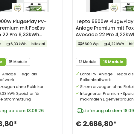
000W Plug&Play PV-
Tepto 6600W Plug&Play
Premium mit FoxEss
Anlage Premium mit Fox
 22 Pro 6,33kWh
Avocado 22 Pro 4,22kW
r
Speicher
p
6,33 kWh
bifazial
6600 Wp
4,22 kWh
bif
le
15 Module
12 Module
15 Module
-Anlage – legal als
Echte PV-Anlage – legal als
aftwerk
Balkonkraftwerk
zeugen ohne Elektriker
Strom erzeugen ohne Elektr
,33 kWh Speicher für
Integrierter Premium-Speic
e Stromnutzung
maximalen Eigenverbrauch
rung ab dem 18.09.26
Lieferung ab dem 18.09
8,80*
€ 2.686,80*