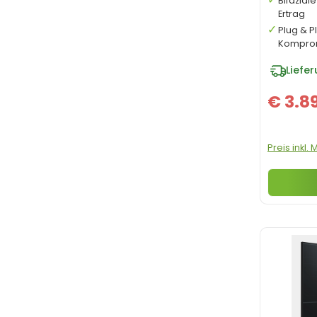
Bifazial
Ertrag
Plug & P
Kompro
Liefe
€ 3.8
Preis inkl.