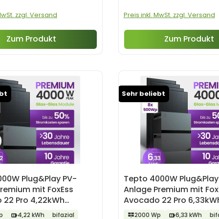
 MwSt. zzgl. Versand
Preis inkl. MwSt. zzgl. Versand
Zum Produkt
Zum Produkt
ebt
Sehr beliebt
000W Plug&Play PV-
Tepto 4000W Plug&Play
Premium mit FoxEss
Anlage Premium mit Fox
 22 Pro 4,22kWh
Avocado 22 Pro 6,33kW
r
Speicher
p
4,22 kWh
bifazial
2000 Wp
6,33 kWh
bif