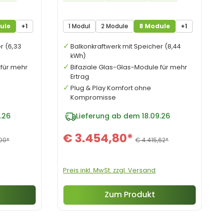
ule
+1
1 Modul
2 Module
8 Module
+1
r (6,33
Balkonkraftwerk mit Speicher (8,44
kWh)
 für mehr
Bifaziale Glas-Glas-Module für mehr
Ertrag
Plug & Play Komfort ohne
Kompromisse
.26
Lieferung ab dem 18.09.26
€ 3.454,80*
00*
€ 4.415,62*
Preis inkl. MwSt. zzgl. Versand
Zum Produkt