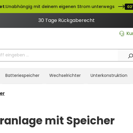
et:
Unabhängig mit deinem eigenen Strom unterwegs
02
30 Tage Rückgaberecht
Ku
Batteriespeicher
Wechselrichter
Unterkonstruktion
er
ranlage mit Speicher