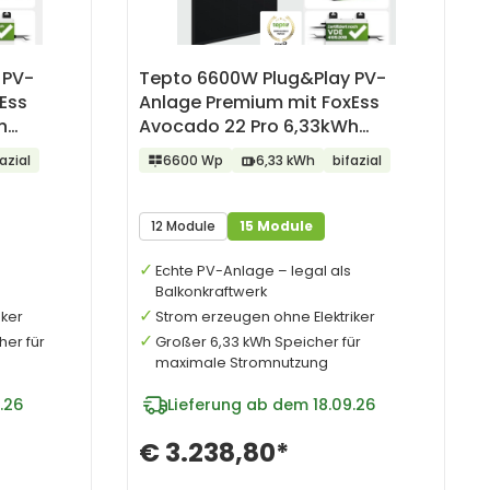
 PV-
Tepto 6600W Plug&Play PV-
Ess
Anlage Premium mit FoxEss
h
Avocado 22 Pro 6,33kWh
Speicher
azial
6600 Wp
6,33 kWh
bifazial
12 Module
15 Module
Echte PV-Anlage – legal als
Balkonkraftwerk
iker
Strom erzeugen ohne Elektriker
her für
Großer 6,33 kWh Speicher für
maximale Stromnutzung
.26
Lieferung ab dem 18.09.26
€ 3.238,80*