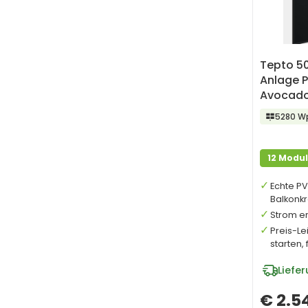
Tepto 5
Anlage 
Avocado
Speiche
5280 W
12 Modu
Echte PV
Balkonkr
Strom er
Preis-Le
starten, 
Liefe
€ 2.5