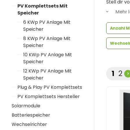
Stell dir 
PV Komplettsets Mit
Strompreis
Mehr 
Speicher
dich aus d
6 KWp PV Anlage Mit
Energie z
Anzahl 
Speicher
nachhaltig
durchdacht
8 KWp PV Anlage Mit
Wechselr
Speicher
10 KWp PV Anlage Mit
Speicher
12 KWp PV Anlage Mit
Seite
Sei
1
2
Speicher
Plug & Play PV Komplettsets
PV Komplettsets Hersteller
Solarmodule
Batteriespeicher
Wechselrichter