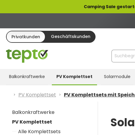
pringen
Zur Hauptnavigation springen
Camping Sale gestart
Geschäftskunden
Privatkunden
Balkonkraftwerke
PV Komplettset
Solarmodule
PV Komplettset
PV Komplettsets mit Speich
Balkonkraftwerke
Sola
PV Komplettset
Alle Komplettsets