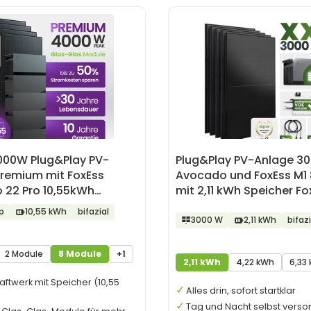
000W Plug&Play PV-
Plug&Play PV-Anlage 3
Premium mit FoxEss
Avocado und FoxEss M1
 22 Pro 10,55kWh
mit 2,11 kWh Speicher Fo
r
Avocado
p
10,55 kWh
bifazial
3000 W
2,11 kWh
bifazi
2 Module
8 Module
+1
2,11 kWh
4,22 kWh
6,33
aftwerk mit Speicher (10,55
Alles drin, sofort startklar
Tag und Nacht selbst verso