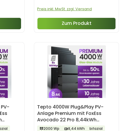
Preis inkl. MwSt. zzgl. Versand
Zum Produkt
 PV-
Tepto 4000W Plug&Play PV-
Ess
Anlage Premium mit FoxEss
h
Avocado 22 Pro 8,44kWh
Speicher
azial
2000 Wp
8,44 kWh
bifazial