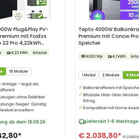
000W Plug&Play PV-
Tepto 4000W Balkonkra
Premium mit FoxEss
Premium mit Conow Pro
 22 Pro 4,22kWh
Speicher
r
p
4,22 kWh
bifazial
4000 Wp
4,1 kWh
bifa
le
15 Module
1 Modul
2 Module
8 Mod
-Anlage – legal als
Balkonkraftwerk mit Speiche
aftwerk
Bifaziale Glas-Glas-Module
zeugen ohne Elektriker
Ertrag
istungs-Sieger: Günstig
Kompatibel mit Home Assis
flexibel erweitern
Lieferzeit
1-6 Werktage
rung ab dem 18.09.26
42,80*
€ 2.038,80*
€ 2.350,