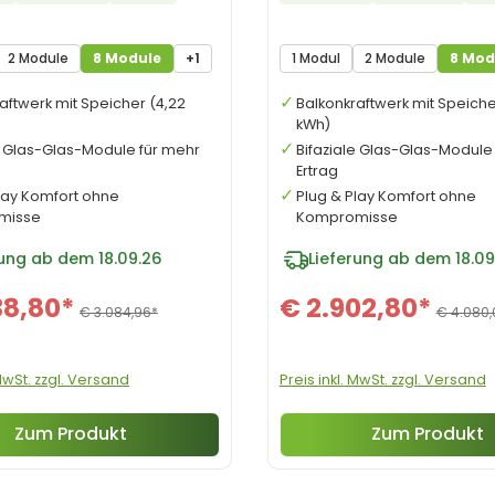
2 Module
8 Module
+1
1 Modul
2 Module
8 Mod
aftwerk mit Speicher (4,22
Balkonkraftwerk mit Speiche
kWh)
e Glas-Glas-Module für mehr
Bifaziale Glas-Glas-Module
Ertrag
lay Komfort ohne
Plug & Play Komfort ohne
misse
Kompromisse
rung ab dem 18.09.26
Lieferung ab dem 18.09
38,80*
€ 2.902,80*
€ 3.084,96*
€ 4.080,
 MwSt. zzgl. Versand
Preis inkl. MwSt. zzgl. Versand
Zum Produkt
Zum Produkt