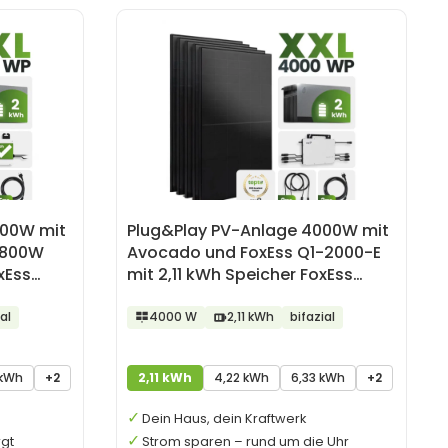
000W mit
Plug&Play PV-Anlage 4000W mit
 800W
Avocado und FoxEss Q1-2000-E
xEss
mit 2,11 kWh Speicher FoxEss
Avocado
al
4000 W
2,11 kWh
bifazial
 kWh
+2
2,11 kWh
4,22 kWh
6,33 kWh
+2
Dein Haus, dein Kraftwerk
rgt
Strom sparen – rund um die Uhr