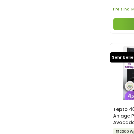
Preis inkl.
Sehr beli
Tepto 4
Anlage 
Avocado
Speiche
2000 W