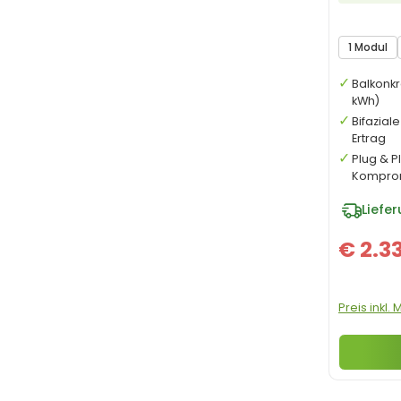
1 Modul
Balkonkr
kWh)
Bifazial
Ertrag
Plug & P
Kompro
Liefe
€ 2.3
Preis inkl.