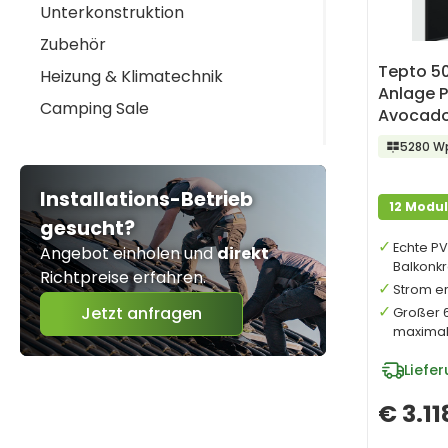
Unterkonstruktion
Zubehör
Tepto 5
Heizung & Klimatechnik
Anlage 
Camping Sale
Avocado
Speiche
5280 W
Installations-Betrieb
12 Modu
gesucht?
Echte PV
Angebot einholen und
direkt
Balkonkr
Richtpreise erfahren.
Strom er
Jetzt anfragen
Großer 6
maximal
Liefe
€ 3.11