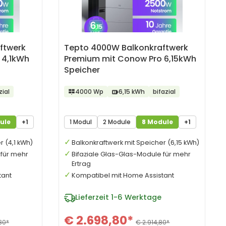
ftwerk
Tepto 4000W Balkonkraftwerk
 4,1kWh
Premium mit Conow Pro 6,15kWh
Speicher
zial
4000 Wp
6,15 kWh
bifazial
ule
+1
1 Modul
2 Module
8 Module
+1
r (4,1 kWh)
Balkonkraftwerk mit Speicher (6,15 kWh)
 für mehr
Bifaziale Glas-Glas-Module für mehr
Ertrag
tant
Kompatibel mit Home Assistant
Lieferzeit
1-6 Werktage
€ 2.698,80*
80*
€ 2.914,80*