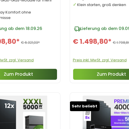
e Glas-Glas-Module für mehr
Klein starten, groß denken
lay Komfort ohne
misse
rung ab dem 18.09.26
Lieferung ab dem 09.0
98,80*
€ 1.498,80*
€ 6.321,03*
€ 1.798,8
 MwSt. zzgl. Versand
Preis inkl. MwSt. zzgl. Versand
Zum Produkt
Zum Produkt
Sehr beliebt