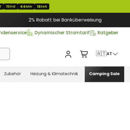
11
44
16
T
Std
Min
Sek
2% Rabatt bei Banküberweisung
ndenservice
Dynamischer Stromtarif
Ratgeber
🇦🇹
AT
Zubehör
Heizung & Klimatechnik
Camping Sale