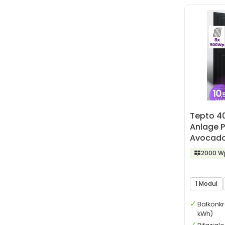
Tepto 4
Anlage 
Avocado
Speiche
2000 W
1 Modul
Balkonkr
kWh)