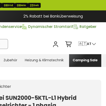
08
08
22
Std
Min
Sek
2% Rabatt bei Banküberweisung
ndenservice
Dynamischer Stromtarif
Ratgeber
🇦🇹
AT
Zubehör
Heizung & Klimatechnik
Camping Sale
ichter
i SUN2000-5KTL-L1 Hybrid
elrichter - 1 phasig