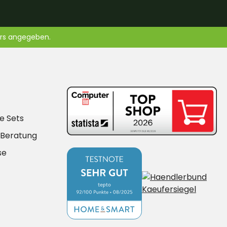
ers angegeben.
e Sets
-Beratung
se