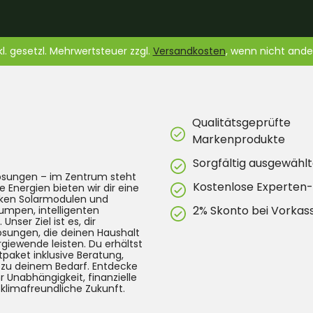
nkl. gesetzl. Mehrwertsteuer zzgl.
Versandkosten
, wenn nicht and
Qualitätsgeprüfte
Markenprodukte
Sorgfältig ausgewählt
lösungen – im Zentrum steht
Kostenlose Experten
e Energien bieten wir dir eine
arken Solarmodulen und
2% Skonto bei Vorkas
umpen, intelligenten
ser Ziel ist es, dir
Lösungen, die deinen Haushalt
rgiewende leisten. Du erhältst
tpaket inklusive Beratung,
g zu deinem Bedarf. Entdecke
 Unabhängigkeit, finanzielle
 klimafreundliche Zukunft.