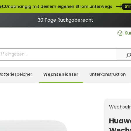
et:
Unabhängig mit deinem eigenen Strom unterwegs
01
T
30 Tage Rückgaberecht
Ku
Batteriespeicher
Wechselrichter
Unterkonstruktion
Wechselr
Huawe
Wechs