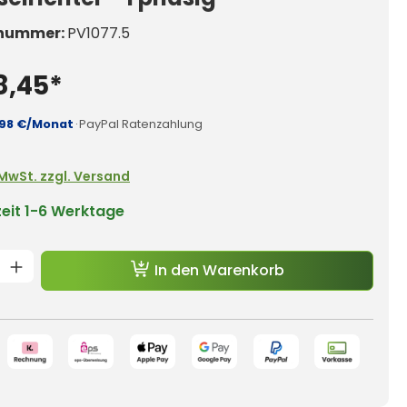
nummer:
PV1077.5
8,45*
,98 €/Monat
·
PayPal Ratenzahlung
. MwSt. zzgl. Versand
zeit
1-6 Werktage
t Anzahl: Gib den gewünschten Wert e
In den Warenkorb