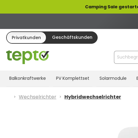
pringen
Zur Hauptnavigation springen
Camping Sale gestart
Geschäftskunden
Privatkunden
Balkonkraftwerke
PV Komplettset
Solarmodule
Wechselrichter
Hybridwechselrichter
Bildergalerie überspringen