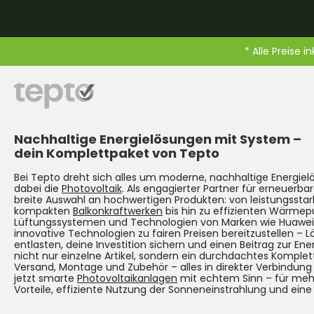
* Alle Preise i
Nachhaltige Energielösungen mit System –
dein Komplettpaket von Tepto
Bei Tepto dreht sich alles um moderne, nachhaltige Energie
dabei die
Photovoltaik
. Als engagierter Partner für erneuerbar
breite Auswahl an hochwertigen Produkten: von leistungsst
kompakten
Balkonkraftwerken
bis hin zu effizienten Wärmep
Lüftungssystemen und Technologien von Marken wie Huawei. Un
innovative Technologien zu fairen Preisen bereitzustellen – 
entlasten, deine Investition sichern und einen Beitrag zur Ene
nicht nur einzelne Artikel, sondern ein durchdachtes Komplet
Versand, Montage und Zubehör – alles in direkter Verbindun
jetzt smarte
Photovoltaikanlagen
mit echtem Sinn – für mehr
Vorteile, effiziente Nutzung der Sonneneinstrahlung und eine