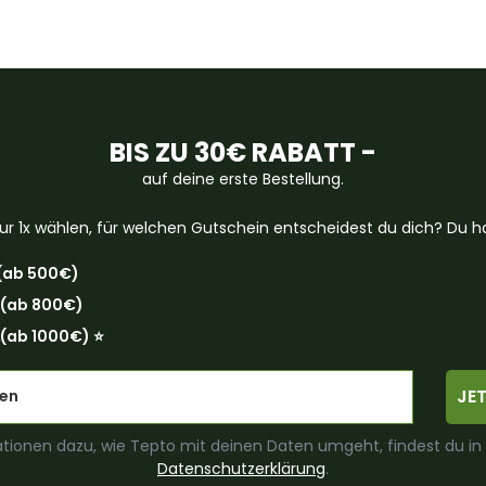
BIS ZU 30€ RABATT -
auf deine erste Bestellung.
ur 1x wählen, für welchen Gutschein entscheidest du dich? Du ha
(ab 500€)
 (ab 800€)
(ab 1000€) ⭐️
JE
tionen dazu, wie Tepto mit deinen Daten umgeht, findest du in
Datenschutzerklärung
.