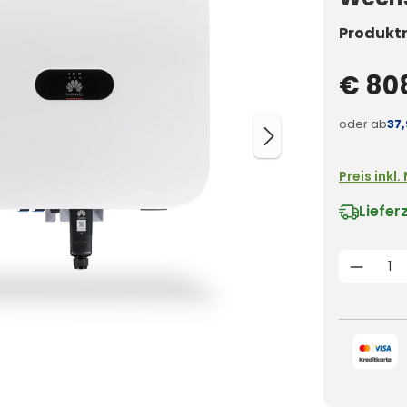
Produkt
€ 80
oder ab
37
Preis inkl
Liefer
Produk