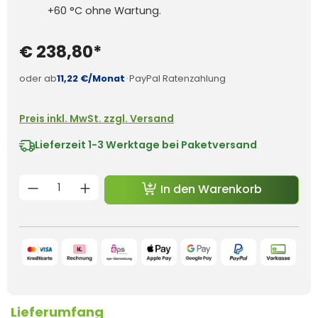
+60 °C ohne Wartung.
€ 238,80*
oder ab
11,22 €/Monat
·
PayPal Ratenzahlung
Preis inkl. MwSt. zzgl. Versand
Lieferzeit
1-3 Werktage bei Paketversand
Produkt Anzahl: Gib den gewünschten 
In den Warenkorb
Lieferumfang