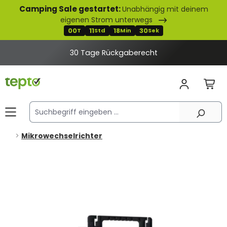
Camping Sale gestartet:
Unabhängig mit deinem
alt springen
eigenen Strom unterwegs
00
11
18
30
T
Std
Min
Sek
30 Tage Rückgaberecht
Mikrowechselrichter
Bildergalerie überspringen