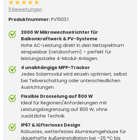
Durchschnittliche Bewertung von 4.7 von 5 Sternen
11 Bewertungen
Produktnummer:
PV1503.1
2000 W Mikrowechselrichter für
Balkonkraftwerk & PV-Systeme
Hohe AC-Leistung direkt in dein Netzspektrum
einspeisbar (netzkonform) – perfekt für
leistungsstarke 4-Modul-Anlagen.
4 unabhängige MPP-Tracker
Jedes Solarmodul wird einzeln optimiert, selbst
bei Teilverschattung oder unterschiedlichen
Ausrichtungen.
Flexible Drosselung auf 800 W
Ideal für Regionen/Anforderungen mit
Leistungsbegrenzung auf 800 W, ohne
zusätzliche Technik.
IP67 & lüfterloses Design
Robustes, wetterfestes Aluminiumgehäuse für
dauerhafte Außeninstallation bei –25 °C bis