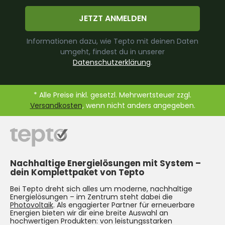
JETZT ANMELDEN
Informationen dazu, wie Tepto mit deinen Daten
umgeht, findest du in unserer
Datenschutzerklärung
.
* Alle Preise inkl. gesetzl. Mehrwertsteuer zzgl.
Versandkosten
, wenn nicht anders angegeben.
Nachhaltige Energielösungen mit System –
dein Komplettpaket von Tepto
Bei Tepto dreht sich alles um moderne, nachhaltige
Energielösungen – im Zentrum steht dabei die
Photovoltaik
. Als engagierter Partner für erneuerbare
Energien bieten wir dir eine breite Auswahl an
hochwertigen Produkten: von leistungsstarken