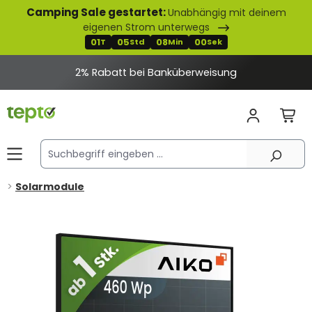
Camping Sale gestartet:
Unabhängig mit deinem
alt springen
eigenen Strom unterwegs
01
05
08
00
T
Std
Min
Sek
2% Rabatt bei Banküberweisung
Solarmodule
Bildergalerie überspringen