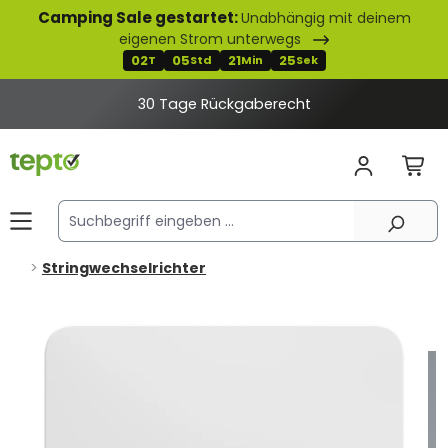
Camping Sale gestartet:
Unabhängig mit deinem
alt springen
eigenen Strom unterwegs
02
05
21
25
T
Std
Min
Sek
30 Tage Rückgaberecht
Stringwechselrichter
Bildergalerie überspringen