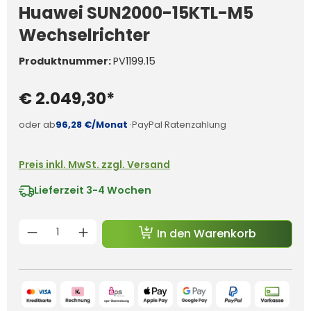
Huawei SUN2000-15KTL-M5
Wechselrichter
Produktnummer:
PV1199.15
€ 2.049,30*
oder ab
96,28 €/Monat
·
PayPal Ratenzahlung
Preis inkl. MwSt. zzgl. Versand
Lieferzeit
3-4 Wochen
Produkt Anzahl: Gib den gewünschten 
In den Warenkorb