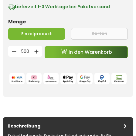
Lieferzeit
1-3 Werktage bei Paketversand
auswählen
Menge
Karton
Einzelprodukt
(Diese Option 
Produkt Anzahl: Gib den gewünschten 
In den Warenkorb
Beschreibung
Selbstbohrende Sechskantblechschraube 6x35