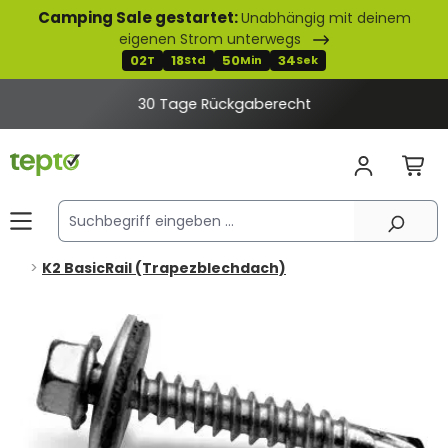
Camping Sale gestartet:
Unabhängig mit deinem
alt springen
eigenen Strom unterwegs
02
18
50
34
T
Std
Min
Sek
30 Tage Rückgaberecht
K2 BasicRail (Trapezblechdach)
Bildergalerie überspringen