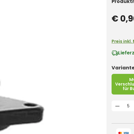
Produkt
€ 0,9
Preis inkl
Liefer
Variant
M
Verschl
für 
Produk