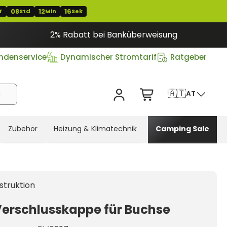
08
12
16
T
Std
Min
Sek
2% Rabatt bei Banküberweisung
ndenservice
Dynamischer Stromtarif
Ratgeber
🇦🇹
AT
Zubehör
Heizung & Klimatechnik
Camping Sale
struktion
erschlusskappe für Buchse