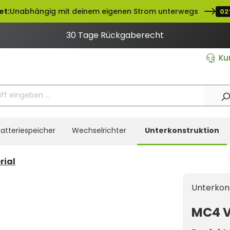
et:
Unabhängig mit deinem eigenen Strom unterwegs
02
30 Tage Rückgaberecht
Ku
atteriespeicher
Wechselrichter
Unterkonstruktion
rial
Unterkon
MC4 V