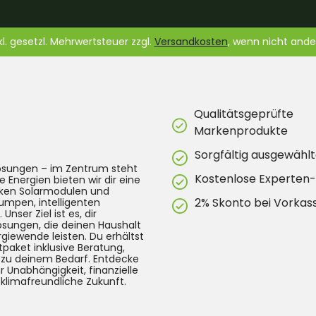
nkl. gesetzl. Mehrwertsteuer zzgl.
Versandkosten
, wenn nicht and
Qualitätsgeprüfte
Markenprodukte
Sorgfältig ausgewählt
lösungen – im Zentrum steht
Kostenlose Experten
e Energien bieten wir dir eine
arken Solarmodulen und
2% Skonto bei Vorkas
umpen, intelligenten
ser Ziel ist es, dir
Lösungen, die deinen Haushalt
rgiewende leisten. Du erhältst
tpaket inklusive Beratung,
g zu deinem Bedarf. Entdecke
 Unabhängigkeit, finanzielle
 klimafreundliche Zukunft.