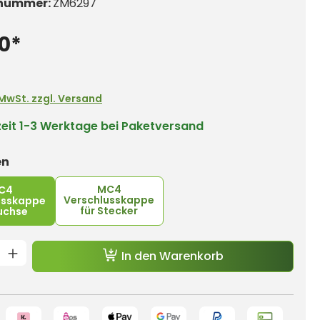
nummer:
ZM6297
0*
. MwSt. zzgl. Versand
zeit
1-3 Werktage bei Paketversand
auswählen
en
MC4
C4
Verschlusskappe
usskappe
für Stecker
Buchse
t Anzahl: Gib den gewünschten Wert e
In den Warenkorb