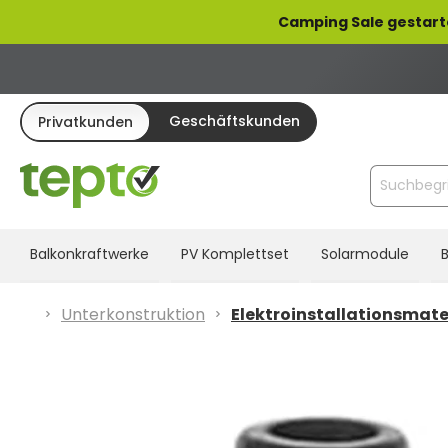
pringen
Zur Hauptnavigation springen
Camping Sale gestart
Geschäftskunden
Privatkunden
Balkonkraftwerke
PV Komplettset
Solarmodule
B
Unterkonstruktion
Elektroinstallationsmate
Bildergalerie überspringen