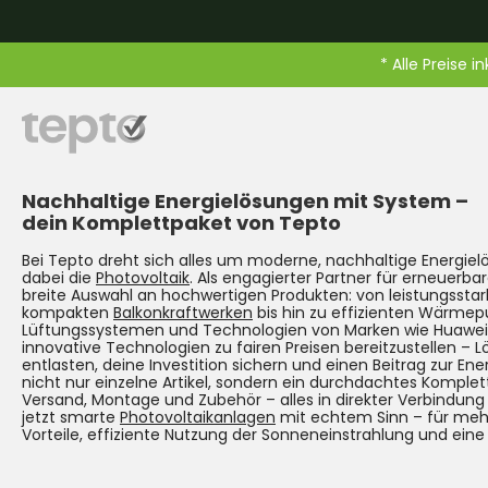
* Alle Preise i
Nachhaltige Energielösungen mit System –
dein Komplettpaket von Tepto
Bei Tepto dreht sich alles um moderne, nachhaltige Energie
dabei die
Photovoltaik
. Als engagierter Partner für erneuerbar
breite Auswahl an hochwertigen Produkten: von leistungsst
kompakten
Balkonkraftwerken
bis hin zu effizienten Wärmep
Lüftungssystemen und Technologien von Marken wie Huawei. Un
innovative Technologien zu fairen Preisen bereitzustellen – 
entlasten, deine Investition sichern und einen Beitrag zur Ene
nicht nur einzelne Artikel, sondern ein durchdachtes Komplet
Versand, Montage und Zubehör – alles in direkter Verbindun
jetzt smarte
Photovoltaikanlagen
mit echtem Sinn – für mehr
Vorteile, effiziente Nutzung der Sonneneinstrahlung und eine