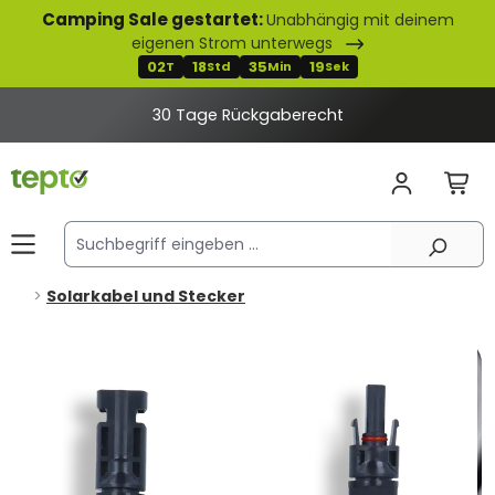
Camping Sale gestartet:
Unabhängig mit deinem
alt springen
eigenen Strom unterwegs
02
18
35
19
T
Std
Min
Sek
30 Tage Rückgaberecht
Solarkabel und Stecker
Bildergalerie überspringen