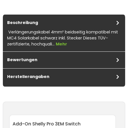
Beschreibung
Verlängerungskabel 4mm² beidseitig kompatibel mit
MC4 Solarkabel schwarz inkl. Stecker Dieses TÜV-
zertifizierte, hochquali…
Mehr
Bewertungen
Herstellerangaben
Produktgalerie überspringen
Add-On Shelly Pro 3EM Switch
An