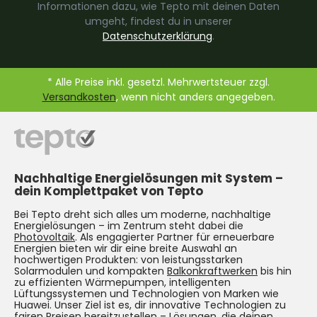
Informationen dazu, wie Tepto mit deinen Daten
umgeht, findest du in unserer
Datenschutzerklärung
.
* Alle Preise inkl. gesetzl. Mehrwertsteuer zzgl.
Versandkosten
, wenn nicht anders angegeben.
Nachhaltige Energielösungen mit System –
dein Komplettpaket von Tepto
Bei Tepto dreht sich alles um moderne, nachhaltige
Energielösungen – im Zentrum steht dabei die
Photovoltaik
. Als engagierter Partner für erneuerbare
Energien bieten wir dir eine breite Auswahl an
hochwertigen Produkten: von leistungsstarken
Solarmodulen und kompakten
Balkonkraftwerken
bis hin
zu effizienten Wärmepumpen, intelligenten
Lüftungssystemen und Technologien von Marken wie
Huawei. Unser Ziel ist es, dir innovative Technologien zu
fairen Preisen bereitzustellen – Lösungen, die deinen