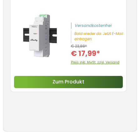
Sc
5
Versandkostenfrei
Bald wieder da. Jetzt E-Mail
eintragen.
€ 23,88*
€ 17,99*
Preis inkl. MwSt. zzgl. Versand
Zum Produkt