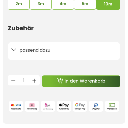
2m
3m
4m
5m
10m
Zubehör
passend dazu
Produkt Anzahl: Gib den gewünschten 
In den Warenkorb