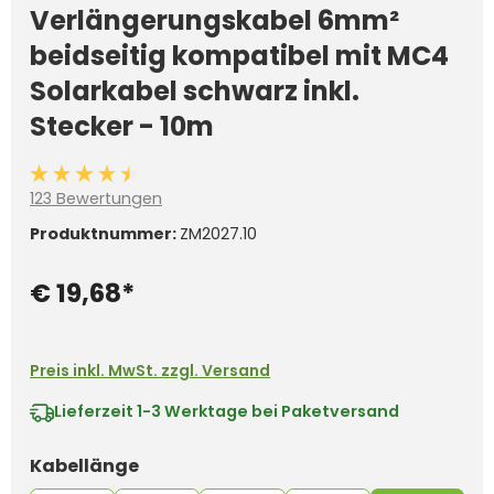
Verlängerungskabel 6mm²
beidseitig kompatibel mit MC4
Solarkabel schwarz inkl.
Stecker - 10m
Durchschnittliche Bewertung von 4.6 von 5 Sternen
123 Bewertungen
Produktnummer:
ZM2027.10
€ 19,68*
Preis inkl. MwSt. zzgl. Versand
Lieferzeit
1-3 Werktage bei Paketversand
auswählen
Kabellänge