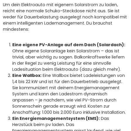
Um dein Elektroauto mit eigenem Solarstrom zu laden,
reicht eine normale Schuko-Steckdose nicht aus. Sie ist
weder für Dauerbelastung ausgelegt noch kompatibel mit
einem intelligenten Lademanagement. Du brauchst
mindestens:
Eine eigene PV-Anlage auf dem Dach (Solardach):
Ohne eigene Solaranlage kein Solarstrom – das ist
trivial, aber wichtig zu sagen. Balkonkraftwerke liefern
in der Regel zu wenig Leistung für eine sinnvolle
Ladesituation beim Elektroauto (dazu gleich mehr).
Eine Wallbox:
Eine Wallbox bietet Ladeleistungen von
1,4 bis 22 kW und ist für den Dauerbetrieb ausgelegt.
Sie kommuniziert mit deinem Energiemanagement
System und kann den Ladestrom dynamisch
anpassen – je nachdem, wie viel PV-Strom durch
Sonnenschein gerade erzeugt wird. Kosten zur
Anschaffung: 1.000 bis 2.000 Euro inklusive Installation.
Ein Energiemanagementsystem (EMS):
Das
Herzstück beim pv laden. Das
Energiemanagementsystem misst laufend, wie viel