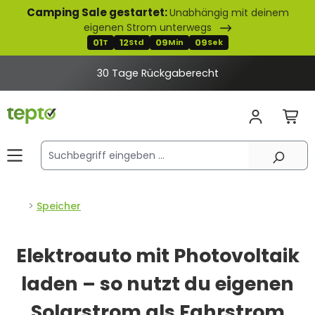
Camping Sale gestartet:
Unabhängig mit deinem
alt springen
eigenen Strom unterwegs
01
12
09
07
T
Std
Min
Sek
30 Tage Rückgaberecht
Speicher
Elektroauto mit Photovoltaik
laden – so nutzt du eigenen
Solarstrom als Fahrstrom