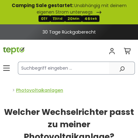
Camping Sale gestartet:
Unabhängig mit deinem
alt springen
eigenen Strom unterwegs
01
11
20
45
T
Std
Min
Sek
30 Tage Rückgaberecht
Photovoltaikanlagen
Welcher Wechselrichter passt
zu meiner
Photovoltaikanlage?