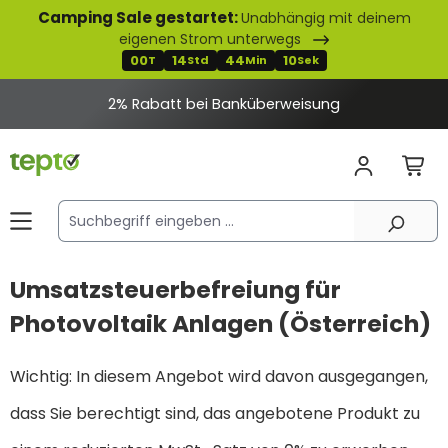
Camping Sale gestartet:
Unabhängig mit deinem
alt springen
eigenen Strom unterwegs
00
14
44
10
T
Std
Min
Sek
2% Rabatt bei Banküberweisung
Umsatzsteuerbefreiung für
Photovoltaik Anlagen (Österreich)
Wichtig: In diesem Angebot wird davon ausgegangen,
dass Sie berechtigt sind, das angebotene Produkt zu