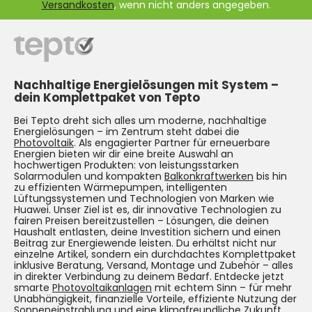
Versandkosten
, wenn nicht anders angegeben.
Nachhaltige Energielösungen mit System –
dein Komplettpaket von Tepto
Bei Tepto dreht sich alles um moderne, nachhaltige
Energielösungen – im Zentrum steht dabei die
Photovoltaik
. Als engagierter Partner für erneuerbare
Energien bieten wir dir eine breite Auswahl an
hochwertigen Produkten: von leistungsstarken
Solarmodulen und kompakten
Balkonkraftwerken
bis hin
zu effizienten Wärmepumpen, intelligenten
Lüftungssystemen und Technologien von Marken wie
Huawei. Unser Ziel ist es, dir innovative Technologien zu
fairen Preisen bereitzustellen – Lösungen, die deinen
Haushalt entlasten, deine Investition sichern und einen
Beitrag zur Energiewende leisten. Du erhältst nicht nur
einzelne Artikel, sondern ein durchdachtes Komplettpaket
inklusive Beratung, Versand, Montage und Zubehör – alles
in direkter Verbindung zu deinem Bedarf. Entdecke jetzt
smarte
Photovoltaikanlagen
mit echtem Sinn – für mehr
Unabhängigkeit, finanzielle Vorteile, effiziente Nutzung der
Sonneneinstrahlung und eine klimafreundliche Zukunft.