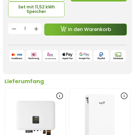
Set mit 11,52 kWh
Speicher
Produkt Anzahl: Gib den gewünschten 
In den Warenkorb
Lieferumfang