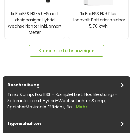
1x
FoxESS H3-5.0-Smart
1x
FoxESS EK6 Plus
dreiphasiger Hybrid
Hochvolt Batteriespeicher
Wechselrichter inkl. Smart
5,76 kWh
Meter
Komplette Liste anzeigen
Beschreibung
Trina &amp; Fox ESS – Komplettset: Hochleistungs-
11x
Trina 465Wp Vertex S+
100m
Solarkabel 6mm²
Solaranlage mit Hybrid-Wechselrichter &amp;
5x
MC4-Stecker Female
5x
MC4-Buchse Male
TSM-NEG9R.28 Monofazial
H1Z2Z2-K schwarz
SpeicherMaximale Effizienz, fle…
Mehr
Glas-Glas Black Frame
(Meterware)
Eigenschaften