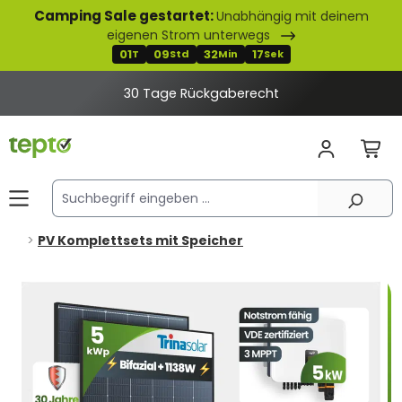
Camping Sale gestartet:
Unabhängig mit deinem
alt springen
eigenen Strom unterwegs
01
09
32
16
T
Std
Min
Sek
30 Tage Rückgaberecht
PV Komplettsets mit Speicher
Bildergalerie überspringen