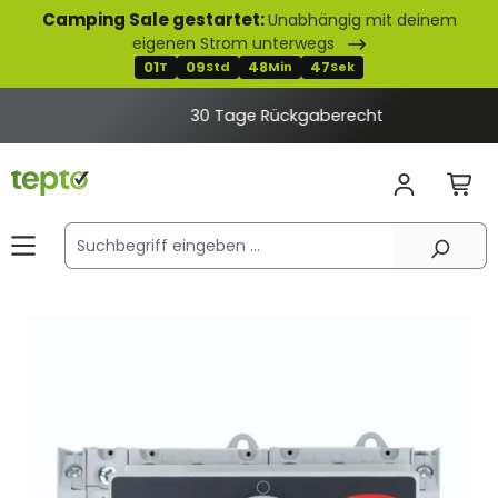
Camping Sale gestartet:
Unabhängig mit deinem
alt springen
eigenen Strom unterwegs
01
09
48
47
T
Std
Min
Sek
30 Tage Rückgaberecht
Bildergalerie überspringen