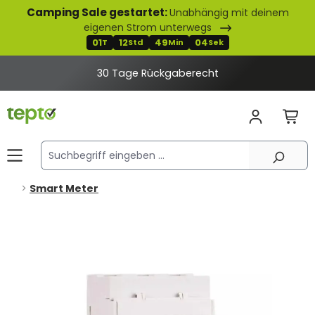
Camping Sale gestartet:
Unabhängig mit deinem
alt springen
eigenen Strom unterwegs
01
12
49
04
T
Std
Min
Sek
30 Tage Rückgaberecht
Smart Meter
Bildergalerie überspringen