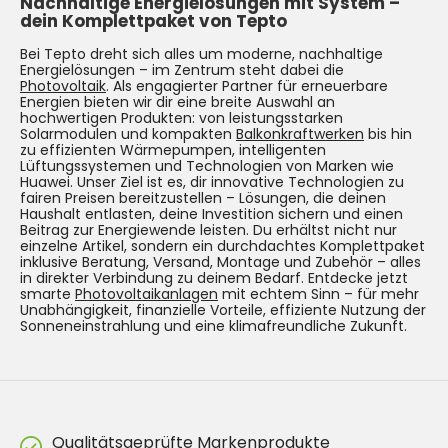
Nachhaltige Energielösungen mit System –
dein Komplettpaket von Tepto
Bei Tepto dreht sich alles um moderne, nachhaltige
Energielösungen – im Zentrum steht dabei die
Photovoltaik
. Als engagierter Partner für erneuerbare
Energien bieten wir dir eine breite Auswahl an
hochwertigen Produkten: von leistungsstarken
Solarmodulen und kompakten
Balkonkraftwerken
bis hin
zu effizienten Wärmepumpen, intelligenten
Lüftungssystemen und Technologien von Marken wie
Huawei. Unser Ziel ist es, dir innovative Technologien zu
fairen Preisen bereitzustellen – Lösungen, die deinen
Haushalt entlasten, deine Investition sichern und einen
Beitrag zur Energiewende leisten. Du erhältst nicht nur
einzelne Artikel, sondern ein durchdachtes Komplettpaket
inklusive Beratung, Versand, Montage und Zubehör – alles
in direkter Verbindung zu deinem Bedarf. Entdecke jetzt
smarte
Photovoltaikanlagen
mit echtem Sinn – für mehr
Unabhängigkeit, finanzielle Vorteile, effiziente Nutzung der
Sonneneinstrahlung und eine klimafreundliche Zukunft.
Qualitätsgeprüfte Markenprodukte