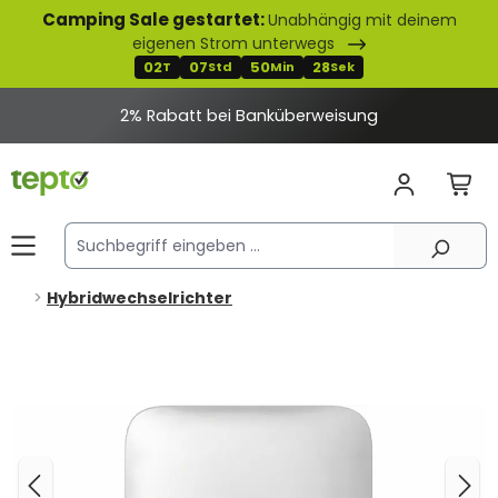
Camping Sale gestartet:
Unabhängig mit deinem
alt springen
eigenen Strom unterwegs
02
07
50
28
T
Std
Min
Sek
2% Rabatt bei Banküberweisung
Hybridwechselrichter
Bildergalerie überspringen