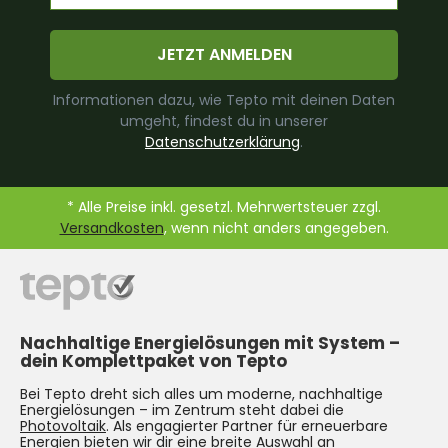
JETZT ANMELDEN
Informationen dazu, wie Tepto mit deinen Daten
umgeht, findest du in unserer
Datenschutzerklärung
.
* Alle Preise inkl. gesetzl. Mehrwertsteuer zzgl.
Versandkosten
, wenn nicht anders angegeben.
Nachhaltige Energielösungen mit System –
dein Komplettpaket von Tepto
Bei Tepto dreht sich alles um moderne, nachhaltige
Energielösungen – im Zentrum steht dabei die
Photovoltaik
. Als engagierter Partner für erneuerbare
Energien bieten wir dir eine breite Auswahl an