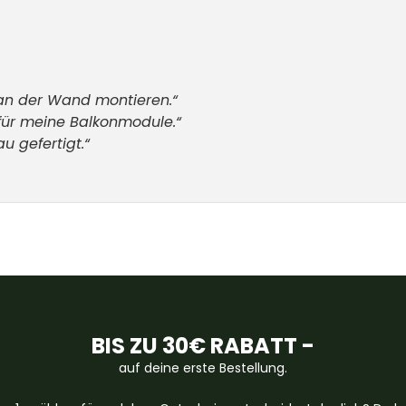
t an der Wand montieren.“
 für meine Balkonmodule.“
u gefertigt.“
BIS ZU 30€ RABATT -
auf deine erste Bestellung.