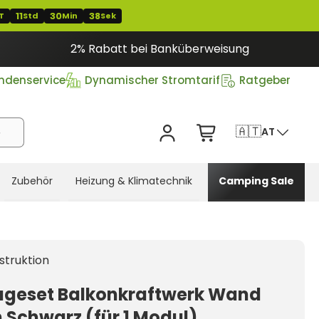
11
30
37
T
Std
Min
Sek
2% Rabatt bei Banküberweisung
ndenservice
Dynamischer Stromtarif
Ratgeber
🇦🇹
AT
Zubehör
Heizung & Klimatechnik
Camping Sale
struktion
geset Balkonkraftwerk Wand
 Schwarz (für 1 Modul)