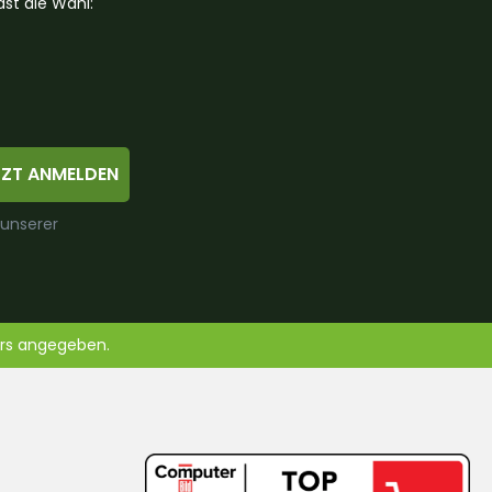
st die Wahl:
TZT ANMELDEN
 unserer
ers angegeben.