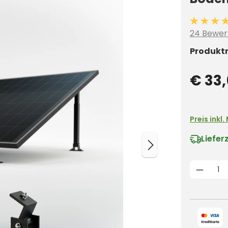
Durchschn
24 Bewer
Produkt
€ 33
Preis inkl
Liefer
Produk