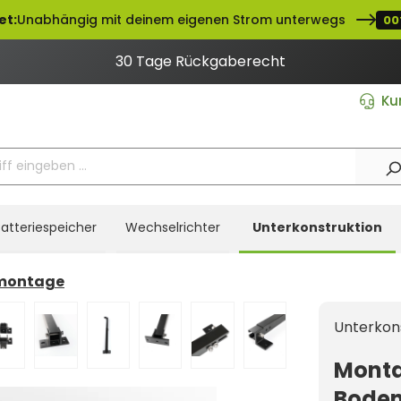
et:
Unabhängig mit deinem eigenen Strom unterwegs
00
30 Tage Rückgaberecht
Ku
atteriespeicher
Wechselrichter
Unterkonstruktion
montage
Unterkon
Monta
Boden