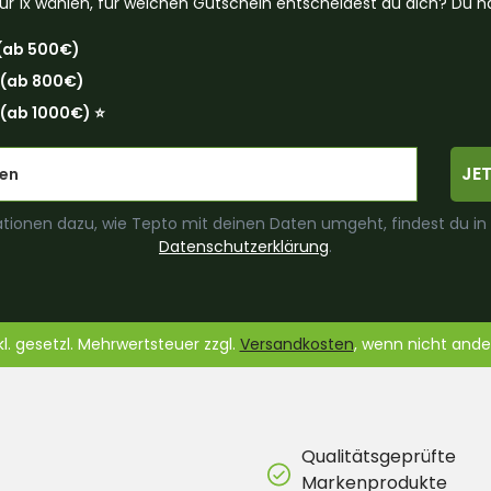
ur 1x wählen, für welchen Gutschein entscheidest du dich? Du ha
(ab 500€)
 (ab 800€)
(ab 1000€) ⭐️
JE
tionen dazu, wie Tepto mit deinen Daten umgeht, findest du in
Datenschutzerklärung
.
nkl. gesetzl. Mehrwertsteuer zzgl.
Versandkosten
, wenn nicht and
Qualitätsgeprüfte
Markenprodukte