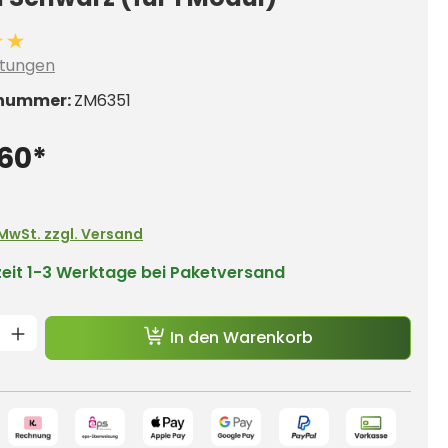
ittliche Bewertung von 4.8 von 5 Sternen
tungen
nummer:
ZM6351
,60*
. MwSt. zzgl. Versand
zeit
1-3 Werktage bei Paketversand
t Anzahl: Gib den gewünschten Wert e
In den Warenkorb