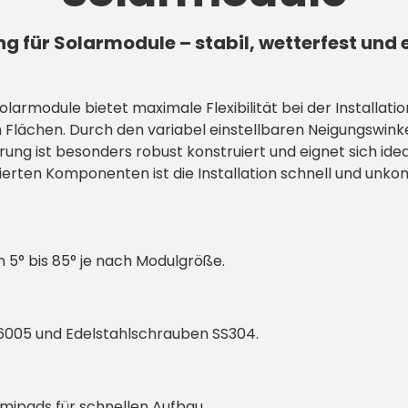
ng für Solarmodule – stabil, wetterfest und
rmodule bietet maximale Flexibilität bei der Installation
lächen. Durch den variabel einstellbaren Neigungswinkel
rung ist besonders robust konstruiert und eignet sich ide
rten Komponenten ist die Installation schnell und unkomp
 5° bis 85° je nach Modulgröße.
6005 und Edelstahlschrauben SS304.
ipads für schnellen Aufbau.