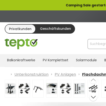
pringen
Zur Hauptnavigation springen
Camping Sale gestart
Geschäftskunden
Privatkunden
Balkonkraftwerke
PV Komplettset
Solarmodule
B
Unterkonstruktion
PV Anlagen
Flachdach
Bildergalerie überspringen