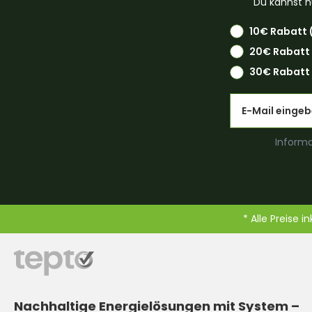
Du kannst n
10€ Rabatt 
20€ Rabatt
30€ Rabatt 
Email
Informa
* Alle Preise i
Nachhaltige Energielösungen mit System –