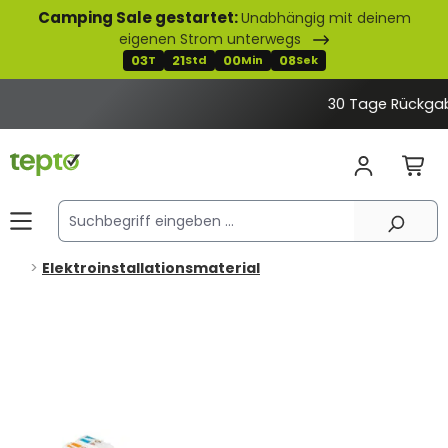
Camping Sale gestartet:
Unabhängig mit deinem
alt springen
eigenen Strom unterwegs
03
21
00
08
T
Std
Min
Sek
30 Tage Rückgaberecht
Elektroinstallationsmaterial
Bildergalerie überspringen