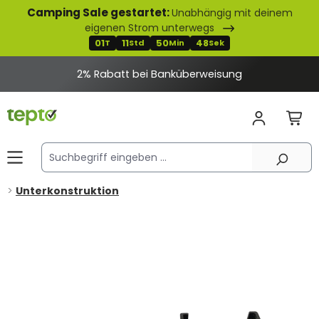
Camping Sale gestartet:
Unabhängig mit deinem
alt springen
eigenen Strom unterwegs
01
11
50
48
T
Std
Min
Sek
2% Rabatt bei Banküberweisung
Unterkonstruktion
Bildergalerie überspringen