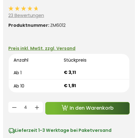
Durchschnittliche Bewertung von 4.8 von 5 Sternen
23 Bewertungen
Produktnummer:
ZM6012
Preis inkl. MwSt. zzgl. Versand
Anzahl
Stückpreis
€ 3,11
Ab
1
€ 1,91
Ab
10
Produkt Anzahl: Gib den gewünschten 
In den Warenkorb
Lieferzeit
1-3 Werktage bei Paketversand