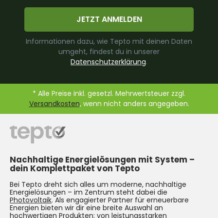
JETZT ANMELDEN
Informationen dazu, wie Tepto mit deinen Daten
umgeht, findest du in unserer
Datenschutzerklärung
.
* Alle Preise inkl. gesetzl. Mehrwertsteuer zzgl.
Versandkosten
, wenn nicht anders angegeben.
Nachhaltige Energielösungen mit System –
dein Komplettpaket von Tepto
Bei Tepto dreht sich alles um moderne, nachhaltige
Energielösungen – im Zentrum steht dabei die
Photovoltaik
. Als engagierter Partner für erneuerbare
Energien bieten wir dir eine breite Auswahl an
hochwertigen Produkten: von leistungsstarken