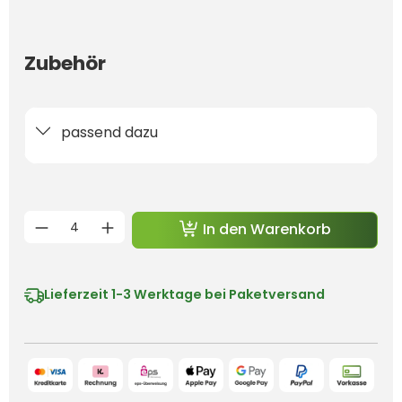
Zubehör
passend dazu
Produkt Anzahl: Gib den gewünschten 
In den Warenkorb
Lieferzeit
1-3 Werktage bei Paketversand