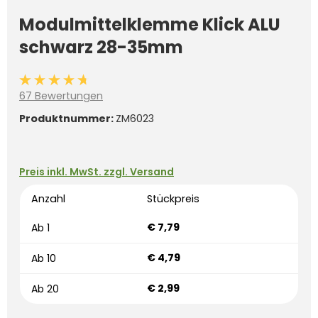
Modulmittelklemme Klick ALU
schwarz 28-35mm
Durchschnittliche Bewertung von 4.6 von 5 Sternen
67 Bewertungen
Produktnummer:
ZM6023
Preis inkl. MwSt. zzgl. Versand
Anzahl
Stückpreis
€ 7,79
Ab
1
€ 4,79
Ab
10
€ 2,99
Ab
20