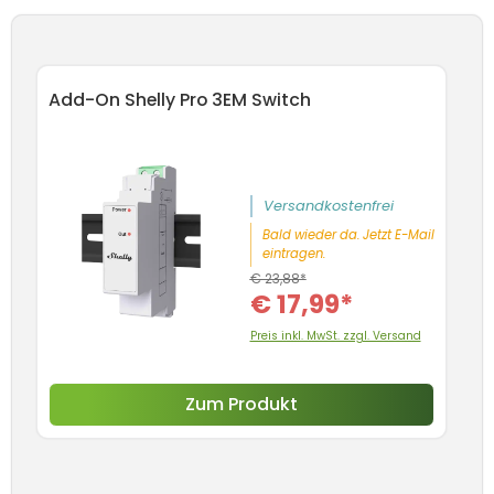
Produktgalerie überspringen
Add-On Shelly Pro 3EM Switch
An
Sc
5
Versandkostenfrei
Bald wieder da. Jetzt E-Mail
eintragen.
€ 23,88*
€ 17,99*
Preis inkl. MwSt. zzgl. Versand
Zum Produkt