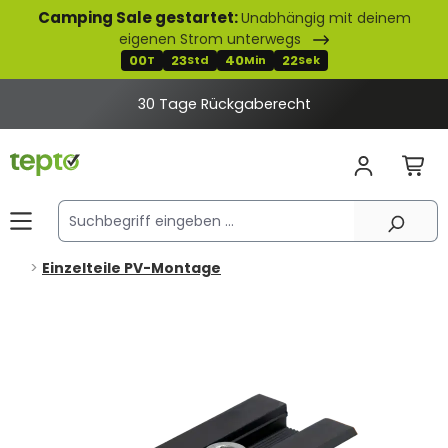
Camping Sale gestartet:
Unabhängig mit deinem
alt springen
eigenen Strom unterwegs
00
23
40
21
T
Std
Min
Sek
30 Tage Rückgaberecht
Einzelteile PV-Montage
Bildergalerie überspringen