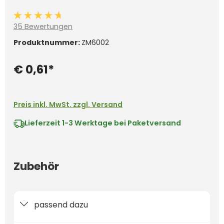
Durchschnittliche Bewertung von 4.7 von 5 Sternen
35 Bewertungen
Produktnummer:
ZM6002
€ 0,61*
Preis inkl. MwSt. zzgl. Versand
Lieferzeit
1-3 Werktage bei Paketversand
Zubehör
passend dazu