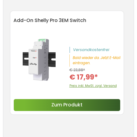
Produktgalerie überspringen
Add-On Shelly Pro 3EM Switch
An
Sc
5
Versandkostenfrei
Bald wieder da. Jetzt E-Mail
eintragen.
€ 23,88*
€ 17,99*
Preis inkl. MwSt. zzgl. Versand
Zum Produkt