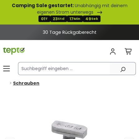
Camping Sale gestartet:
Unabhängig mit deinem
alt springen
eigenen Strom unterwegs
01
23
17
48
T
Std
Min
Sek
30 Tage Rückgaberecht
Schrauben
Bildergalerie überspringen