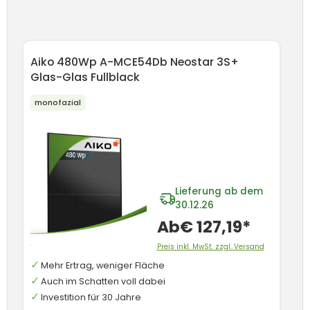
Produktgalerie überspringen
Aiko 480Wp A-MCE54Db Neostar 3S+
A
Glas-Glas Fullblack
Ge
monofazial
Lieferung ab dem
30.12.26
Ab
€ 127,19*
Preis inkl. MwSt. zzgl. Versand
Mehr Ertrag, weniger Fläche
Auch im Schatten voll dabei
Investition für 30 Jahre