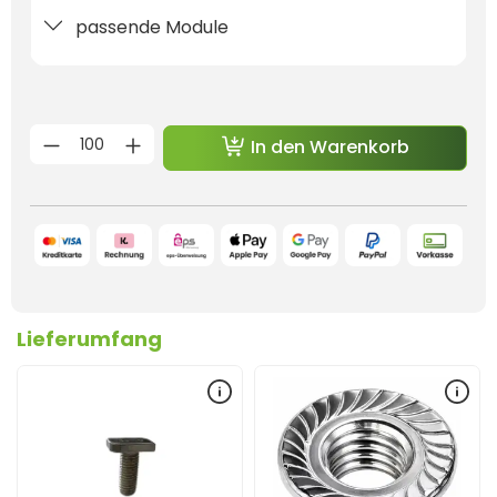
passende Module
Produkt Anzahl: Gib den gewünschten 
In den Warenkorb
Lieferumfang