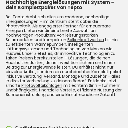
Nachhaltige Energielösungen mit System –
dein Komplettpaket von Tepto
Bei Tepto dreht sich alles um moderne, nachhaltige
Energielösungen – im Zentrum steht dabei die
Photovoltaik
. Als engagierter Partner für erneuerbare
Energien bieten wir dir eine breite Auswahl an
hochwertigen Produkten: von leistungsstarken
Solarmodulen und kompakten
Balkonkraftwerken
bis hin
zu effizienten Wärmepumpen, intelligenten
Lüftungssystemen und Technologien von Marken wie
Huawei. Unser Ziel ist es, dir innovative Technologien zu
fairen Preisen bereitzustellen – Lösungen, die deinen
Haushalt entlasten, deine Investition sichern und einen
Beitrag zur Energiewende leisten. Du erhältst nicht nur
einzelne Artikel, sondern ein durchdachtes Komplettpaket
inklusive Beratung, Versand, Montage und Zubehör – alles
in direkter Verbindung zu deinem Bedarf. Entdecke jetzt
smarte
Photovoltaikanlagen
mit echtem Sinn – für mehr
Unabhängigkeit, finanzielle Vorteile, effiziente Nutzung der
Sonneneinstrahlung und eine klimafreundliche Zukunft.
Qualitätsgeprüfte Markenprodukte