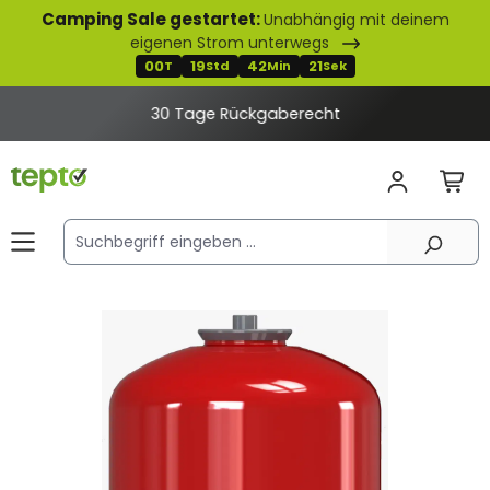
Camping Sale gestartet:
Unabhängig mit deinem
alt springen
eigenen Strom unterwegs
00
19
42
21
T
Std
Min
Sek
30 Tage Rückgaberecht
Bildergalerie überspringen