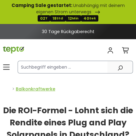
Camping Sale gestartet:
Unabhängig mit deinem
alt springen
eigenen Strom unterwegs
02
18
12
39
T
Std
Min
Sek
30 Tage Rückgaberecht
Balkonkraftwerke
Die ROI-Formel - Lohnt sich die
Rendite eines Plug and Play
Solarpanels in Deutschland?