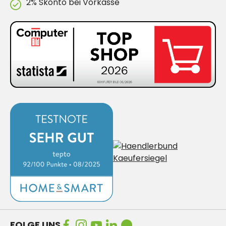
2% Skonto bei Vorkasse
FOLGE UNS