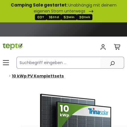
Camping Sale gestartet:
Unabhängig mit deinem
alt springen
eigenen Strom unterwegs
03
16
53
29
T
Std
Min
Sek
10 kWp PV Komplettsets
Bildergalerie überspringen