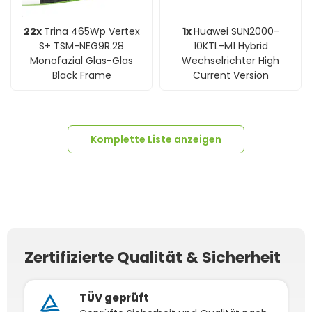
22x
Trina 465Wp Vertex
1x
Huawei SUN2000-
S+ TSM-NEG9R.28
10KTL-M1 Hybrid
Monofazial Glas-Glas
Wechselrichter High
Black Frame
Current Version
Komplette Liste anzeigen
53x
Edelstahl 1.4016
22x
SILBERNE Aluminium-
40x
Modulmittelklemme
60x
60x
Sperrzahnmutter M10
100m
Solarkabel 6mm²
Dachhaken für Solar -
Schiene Solar Anlagen -
24x
Modulendklemme
20x
40x40 Aluminium-
Klick ALU schwarz 28-
Hammerkopfschraube
Zertifizierte Qualität & Sicherheit
5x
MC4-Stecker Female
5x
MC4-Buchse Male
V2A
H1Z2Z2-K schwarz
Photovoltaik
2,4 Meter
Klick ALU schwarz - 30mm
Schienen
35mm
M10x25mm V2A
(Meterware)
Einsteckverbinder
TÜV geprüft