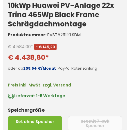
10kWp Huawei PV-Anlage 22x
Trina 465Wp Black Frame
Schrägdachmontage
Produktnummer:
PVST5291.10.SDM
€ 4.584,00*
- € 145,20
€ 4.438,80*
oder ab
208,54 €/Monat
·
PayPal Ratenzahlung
Preis inkl. MwSt. zzgl. Versand
Lieferzeit
1-6 Werktage
auswählen
Speichergröße
Set mit 7 kWh
Set ohne Speicher
Speicher
(Diese Option