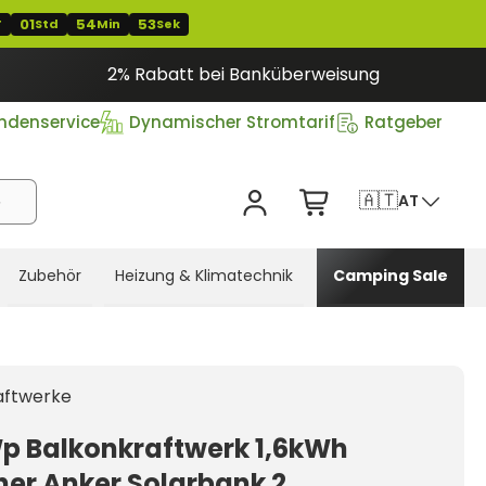
01
54
52
T
Std
Min
Sek
2% Rabatt bei Banküberweisung
ndenservice
Dynamischer Stromtarif
Ratgeber
🇦🇹
AT
Zubehör
Heizung & Klimatechnik
Camping Sale
aftwerke
p Balkonkraftwerk 1,6kWh
her Anker Solarbank 2