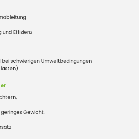
omableitung
und Effizienz
d bei schwierigen Umweltbedingungen
tlasten)
her
chtern,
geringes Gewicht.
nsatz