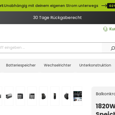
t:
Unabhängig mit deinem eigenen Strom unterwegs
02
30 Tage Rückgaberecht
Ku
Batteriespeicher
Wechselrichter
Unterkonstruktion
Balkonkr
1820W
Speic