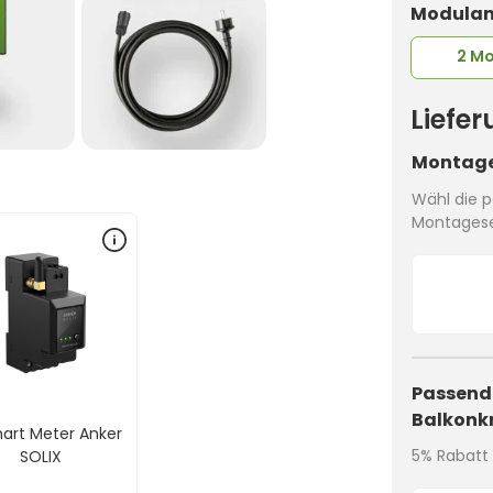
Modulan
2 M
Liefe
Montage
Wähl die p
Montagese
Passende
Balkonk
art Meter Anker
5% Rabatt 
SOLIX