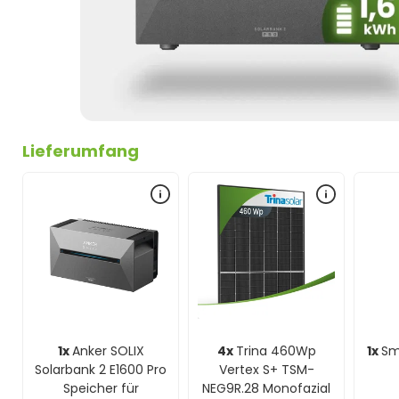
Lieferumfang
1x
Anker SOLIX
4x
Trina 460Wp
1x
Sm
Solarbank 2 E1600 Pro
Vertex S+ TSM-
Speicher für
NEG9R.28 Monofazial