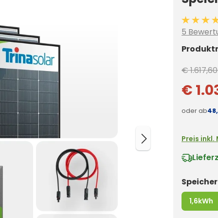
Durchschn
5 Bewert
Produkt
€ 1.617,60
€ 1.0
oder ab
48
Preis inkl
Liefer
Speiche
1,6kWh