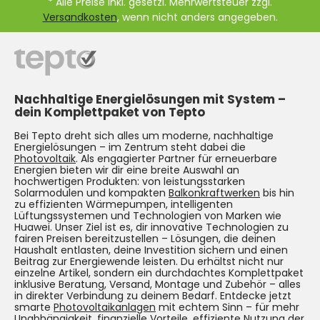
* Alle Preise inkl. gesetzl. Mehrwertsteuer zzgl.
Versandkosten
, wenn nicht anders angegeben.
Nachhaltige Energielösungen mit System –
dein Komplettpaket von Tepto
Bei Tepto dreht sich alles um moderne, nachhaltige
Energielösungen – im Zentrum steht dabei die
Photovoltaik
. Als engagierter Partner für erneuerbare
Energien bieten wir dir eine breite Auswahl an
hochwertigen Produkten: von leistungsstarken
Solarmodulen und kompakten
Balkonkraftwerken
bis hin
zu effizienten Wärmepumpen, intelligenten
Lüftungssystemen und Technologien von Marken wie
Huawei. Unser Ziel ist es, dir innovative Technologien zu
fairen Preisen bereitzustellen – Lösungen, die deinen
Haushalt entlasten, deine Investition sichern und einen
Beitrag zur Energiewende leisten. Du erhältst nicht nur
einzelne Artikel, sondern ein durchdachtes Komplettpaket
inklusive Beratung, Versand, Montage und Zubehör – alles
in direkter Verbindung zu deinem Bedarf. Entdecke jetzt
smarte
Photovoltaikanlagen
mit echtem Sinn – für mehr
Unabhängigkeit, finanzielle Vorteile, effiziente Nutzung der