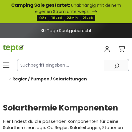
Camping Sale gestartet:
Unabhängig mit deinem
alt springen
eigenen Strom unterwegs
02
16
23
21
T
Std
Min
Sek
30 Tage Rückgaberecht
Regler / Pumpen / Solarleitungen
Solarthermie Komponenten
Hier findest du die passenden Komponenten für deine
Solarthermieanlage. Ob Regler, Solarleitungen, Stationen