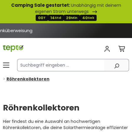
Camping Sale gestartet:
Unabhängig mit deinem
alt springen
eigenen Strom unterwegs
00
14
29
40
T
Std
Min
Sek
Röhrenkollektoren
Röhrenkollektoren
Hier findest du eine Auswahl an hochwertigen
Röhrenkollektoren, die deine
Solarthermieanlage effizienter