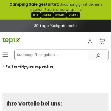
Camping Sale gestartet:
Unabhängig mit deinem
alt springen
eigenen Strom unterwegs
01
16
32
25
T
Std
Min
Sek
30 Tage Rückgaberecht
Puffer-/Hygienespeicher
Ihre Vorteile bei uns: