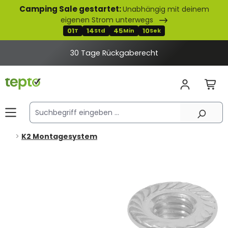
Camping Sale gestartet:
Unabhängig mit deinem
alt springen
eigenen Strom unterwegs
01
14
45
10
T
Std
Min
Sek
30 Tage Rückgaberecht
K2 Montagesystem
Bildergalerie überspringen