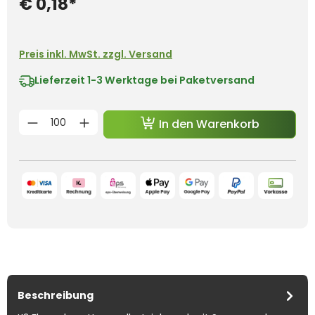
€ 0,18*
Preis inkl. MwSt. zzgl. Versand
Lieferzeit
1-3 Werktage bei Paketversand
Produkt Anzahl: Gib den gewünschten 
In den Warenkorb
Beschreibung