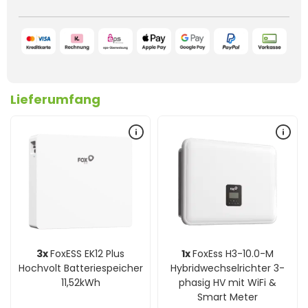
Lieferumfang
3x
FoxESS EK12 Plus
1x
FoxEss H3-10.0-M
Hochvolt Batteriespeicher
Hybridwechselrichter 3-
11,52kWh
phasig HV mit WiFi &
Smart Meter