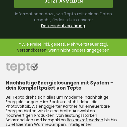
JETZT ANMELDEN
Informationen dazu, wie Tepto mit deinen Daten
umgeht, findest du in unserer
Datenschutzerklärung
.
* Alle Preise inkl. gesetzl. Mehrwertsteuer zzgl.
Versandkosten
, wenn nicht anders angegeben.
Nachhaltige Energielösungen mit System –
dein Komplettpaket von Tepto
Bei Tepto dreht sich alles um moderne, nachhaltige
Energielösungen – im Zentrum steht dabei die
Photovoltaik
. Als engagierter Partner für erneuerbare
Energien bieten wir dir eine breite Auswahl an
hochwertigen Produkten: von leistungsstarken
Solarmodulen und kompakten
Balkonkraftwerken
bis hin
zu effizienten Wärmepumpen, intelligenten