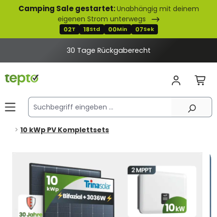
Camping Sale gestartet:
Unabhängig mit deinem
alt springen
eigenen Strom unterwegs
02
18
00
06
T
Std
Min
Sek
30 Tage Rückgaberecht
10 kWp PV Komplettsets
Bildergalerie überspringen