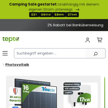
Camping Sale gestartet:
Unabhängig mit deinem
alt springen
eigenen Strom unterwegs
03
09
58
37
T
Std
Min
Sek
2% Rabatt bei Banküberweisung
Photovoltaik
Bildergalerie überspringen