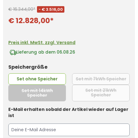
€ 16.344,00*
- € 3.516,00
€ 12.828,00*
Preis inkl. MwSt. zzgl. Versand
Lieferung ab dem 06.08.26
auswählen
Speichergröße
Set ohne Speicher
Set mit 7kWh Speicher
(Diese Option ist 
Set mit 21kWh
Set mit 14kWh
Speicher
Speicher
(Diese Option
(Diese Option ist zurzeit nicht verfügbar.)
E-Mail erhalten sobald der Artikel wieder auf Lager
ist