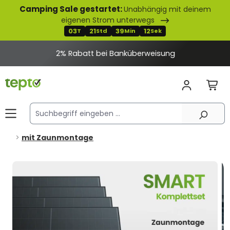
Camping Sale gestartet:
Unabhängig mit deinem
alt springen
eigenen Strom unterwegs
03
21
39
11
T
Std
Min
Sek
2% Rabatt bei Banküberweisung
mit Zaunmontage
Bildergalerie überspringen