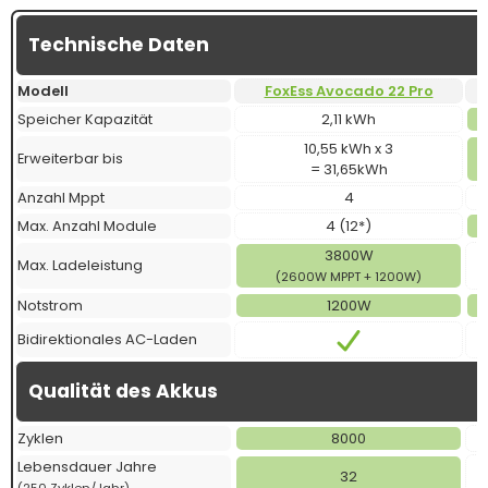
Technische Daten
Modell
FoxEss Avocado 22 Pro
Speicher Kapazität
2,11 kWh
10,55 kWh x 3
Erweiterbar bis
= 31,65kWh
Anzahl Mppt
4
Max. Anzahl Module
4 (12*)
3800W
Max. Ladeleistung
(2600W MPPT + 1200W)
Notstrom
1200W
Bidirektionales AC-Laden
Qualität des Akkus
Zyklen
8000
Lebensdauer Jahre
32