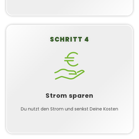
SCHRITT 4
Sofort Kosten senken
Ab dem ersten Tag produzierst du deinen eigenen
grünen Strom und reduzierst deine Stromrechnung.
Je nach Standort und Ausrichtung kannst du bis zu
20% deines jährlichen Stromverbrauchs decken.
Strom sparen
Die Investition amortisiert sich typischerweise nach
6-8 Jahren, danach sparst du Jahr für Jahr.
Du nutzt den Strom und senkst Deine Kosten