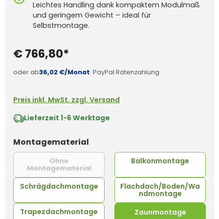
Leichtes Handling dank kompaktem Modulmaß
und geringem Gewicht – ideal für
Selbstmontage.
€ 766,80*
oder ab
36,02 €/Monat
·
PayPal Ratenzahlung
Preis inkl. MwSt. zzgl. Versand
Lieferzeit
1-6 Werktage
auswählen
Montagematerial
Ohne
Balkonmontage
Montagematerial
(Diese Option ist zurzeit nicht verfügba
Schrägdachmontage
Flachdach/Boden/Wa
ndmontage
Trapezdachmontage
Zaunmontage