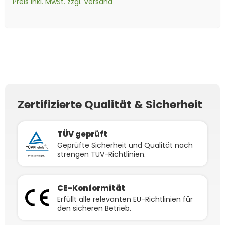
Preis inkl. MwSt. zzgl. Versand
32x
32x
Sperrzahnmutter M10
8x
SCHWARZE Aluminium-
16x
Classic Flachverbinder
8x
Modulendklemme Klick
4x
Modulmittelklemme
Hammerkopfschraube
V2A
1x
Anschlusskabel Field
8x
Rechteckkappen
Schiene Solar Anlagen -
4 Loch
1x
Hoymiles DTU-WLite-S
4x
Verlängerungskabel
ALU schwarz - 30mm
Klick ALU schwarz 28-
M10x25mm V2A
Connector auf
40x40x28mm schwarz PE
1,2 Meter
(Für HMS/HMT
4mm² beidseitig
35mm
Schutzkontaktstecker/Steckdose
(Polyethylen)
Mikrowechselrichter)
kompatibel mit MC4
Kabel - 5m
Solarkabel schwarz inkl.
Stecker - 2m
Zertifizierte Qualität & Sicherheit
TÜV geprüft
Geprüfte Sicherheit und Qualität nach
strengen TÜV-Richtlinien.
CE-Konformität
Erfüllt alle relevanten EU-Richtlinien für
den sicheren Betrieb.