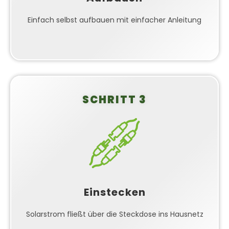
werden. Bei Fragen steht dir unser Support-Team
zur Seite.
Einfach selbst aufbauen mit einfacher Anleitung
SCHRITT 3
Plug & Play Lösung
Einfach den Wechselrichter in eine normale
Steckdose einstecken und schon fließt dein selbst
erzeugter Solarstrom direkt ins Hausnetz. Die
Energie wird automatisch von deinen
Einstecken
Haushaltsgeräten genutzt und reduziert sofort
deinen Strombezug vom Netzbetreiber.
Solarstrom fließt über die Steckdose ins Hausnetz