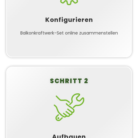
ganz einfach online zusammen. Wähle die
passenden Komponenten für deinen Bedarf und
Konfigurieren
erhalte sofort eine Übersicht über Leistung und
Ersparnis. Unser Konfigurator führt dich Schritt für
Balkonkraftwerk-Set online zusammenstellen
Schritt durch den Prozess.
SCHRITT 2
Kinderleichter Aufbau
Mit unserer detaillierten Schritt-für-Schritt-Anleitung
baust du dein Balkonkraftwerk ganz einfach selbst
auf. Alle Komponenten sind perfekt aufeinander
abgestimmt und können werkzeugarm montiert
Aufbauen